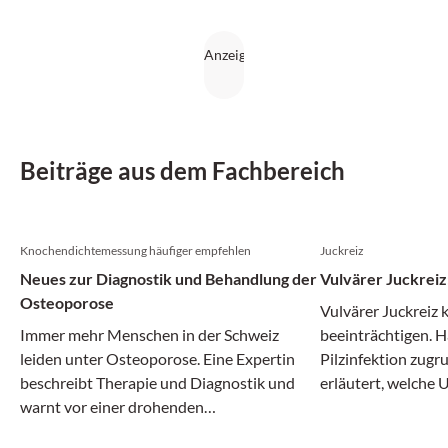
Beiträge aus dem Fachbereich
Knochendichtemessung häufiger empfehlen
Juckreiz
Neues zur Diagnostik und Behandlung der
Vulvärer Juckreiz
Osteoporose
Vulvärer Juckreiz 
Immer mehr Menschen in der Schweiz
beeinträchtigen. Hä
leiden unter Osteoporose. Eine Expertin
Pilzinfektion zugr
beschreibt Therapie und Diagnostik und
erläutert, welche 
warnt vor einer drohenden
kommen und wie d
Behandlungslücke.
Einzelfall aussieht.