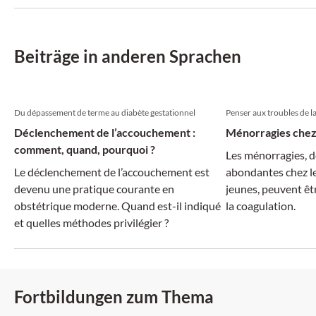
Beiträge in anderen Sprachen
Du dépassement de terme au diabète gestationnel
Penser aux troubles de l
Déclenchement de l’accouchement :
Ménorragies chez
comment, quand, pourquoi ?
Les ménorragies, d
Le déclenchement de l’accouchement est
abondantes chez les
devenu une pratique courante en
jeunes, peuvent êtr
obstétrique moderne. Quand est-il indiqué
la coagulation.
et quelles méthodes privilégier ?
Fortbildungen zum Thema
SGAIM