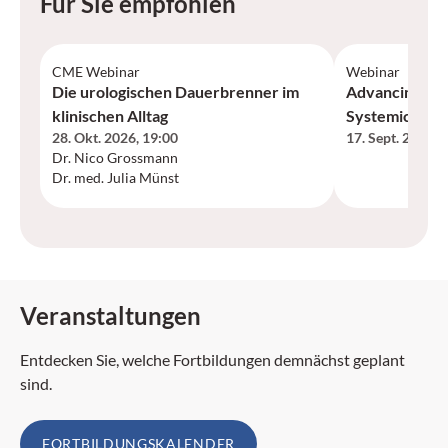
Für Sie empfohlen
CME Webinar
Webinar
Die urologischen Dauerbrenner im
Advancing Car
klinischen Alltag
Systemic Trea
28. Okt. 2026
,
19:00
17. Sept. 2026
,
1
Neurofibromat
Dr. Nico Grossmann
Plexiform Ne
Dr. med. Julia Münst
Desmoid Tum
Veranstaltungen
Entdecken Sie, welche Fortbildungen demnächst geplant
sind.
FORTBILDUNGSKALENDER