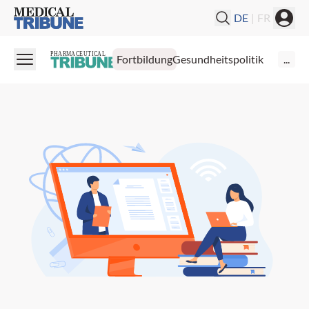
Medical Tribune
DE
|
FR
PHARMACEUTICAL
Fortbildung
Gesundheitspolitik
...