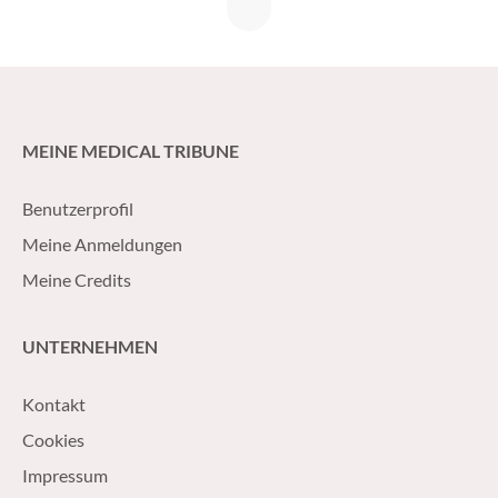
tribune.ch unter
«Meine Credits»
.
Bei Webinaren
erhalten Sie die Teilnahmebestätigung mit den CME-
Credits nur, wenn Sie die MC-Fragen erfolgreich
absolvieren, die wir Ihnen wenige Tage nach der Live-
Veranstaltung in der On-demand-Version unter
MEINE MEDICAL TRIBUNE
medical-tribune.ch/Fortbildung/
zur Verfügung
stellen. Dies ist Bestandteil der Zertifizierung und
Benutzerprofil
dient zugleich als Kontrolle der über eine erfolgreiche
Meine Anmeldungen
Online-Teilnahme. Die Bestätigung wird später vom
System automatisch erstellt, sobald wir die Zusage für
Meine Credits
die Credits erhalten.
Dies kann mehrere Wochen bis
Monate dauern.
Sie werden dann nochmals
UNTERNEHMEN
automatisch per E-Mail benachrichtigt.
Kontakt
Cookies
Impressum