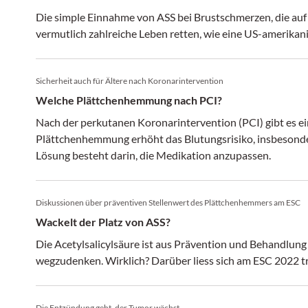
Die simple Einnahme von ASS bei Brustschmerzen, die auf
vermutlich zahlreiche Leben retten, wie eine US-amerikani
Sicherheit auch für Ältere nach Koronarintervention
Welche Plättchenhemmung nach PCI?
Nach der perkutanen Koronarintervention (PCI) gibt es e
Plättchenhemmung erhöht das Blutungsrisiko, insbesonde
Lösung besteht darin, die Medikation anzupassen.
Diskussionen über präventiven Stellenwert des Plättchenhemmers am ESC
Wackelt der Platz von ASS?
Die Acetylsalicylsäure ist aus Prävention und Behandlung
wegzudenken. Wirklich? Darüber liess sich am ESC 2022 tre
Die Entzündung geht, der Tumor wächst