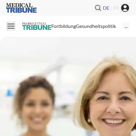
Medical Tribune
DE
|
FR
PHARMACEUTICAL
Fortbildung
Gesundheitspolitik
...