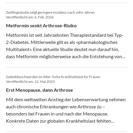
Zwillingsstudie zeigt geringere Inzidenz nach zehn Jahren
Veröffentlicht am:
6. Feb. 2026
Metformin senkt Arthrose-Risiko
Metformin ist seit Jahrzehnten Therapiestandard bei Typ-
2-Diabetes. Mittlerweile gilt es als «pharmakologisches
Multitalent». Eine aktuelle Studie deutet nun darauf hin,
dass Metformin möglicherweise auch die Entstehung von
Arthrosen verhindern kann.
Gelenkbeschwerden im Alter: hohe Krankheitslast für Frauen
Veröffentlicht am:
12. Mai 2025
Erst Menopause, dann Arthrose
Mit dem weltweiten Anstieg der Lebenserwartung nehmen
auch chronische Erkrankungen wie Arthrose zu –
besonders bei Frauen in und nach der Menopause.
Konkrete Daten zur globalen Krankheitslast fehlten
bislang. Die GBD-Studie 2021 liefert nun erstmals eine