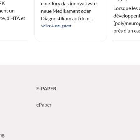
OPK
eine Jury das innovativste
Lorsque les 
ment un
neue Medikament oder
développen
te, d’HTA et
Diagnostikum auf dem
(poly)neuropa
Schweizer Markt aus.
Voller Auszugstext
près d’un ca
variante sym
typique. Ce
atypiques p
être observ
distinguer et
E-PAPER
ePaper
ng