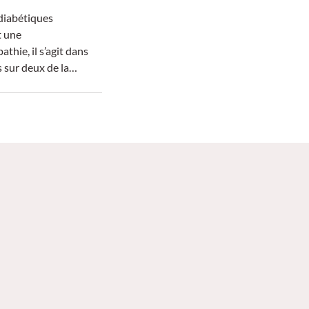
diabétiques
t une
thie, il s’agit dans
s sur deux de la
étrique distale
pendant, des formes
euvent également
ées. Comment les
 les traiter ?