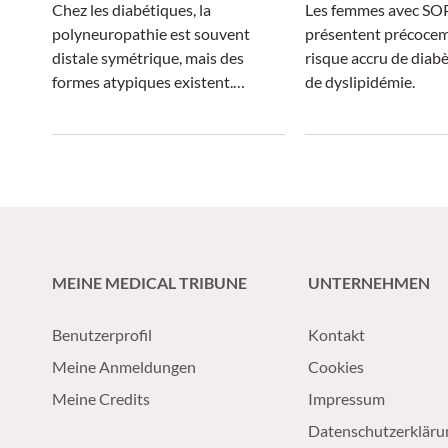
charge
Chez les diabétiques, la
Les femmes avec S
polyneuropathie est souvent
présentent précoce
distale symétrique, mais des
risque accru de diabè
formes atypiques existent.
de dyslipidémie.
Comment les reconnaître et les
traiter ?
MEINE MEDICAL TRIBUNE
UNTERNEHMEN
Benutzerprofil
Kontakt
Meine Anmeldungen
Cookies
Meine Credits
Impressum
Datenschutzerkläru