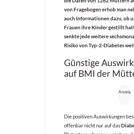
die Daten von 1262 Müttern a
von Fragebogen erhob man n
auch Informationen dazu, ob u
Frauen ihre Kinder gestillt hat
senkte jede weitere sechsmon
Risiko von Typ-2-Diabetes weit
Günstige Auswir
auf BMI der Mütt
Die positiven Auswirkungen bes
offenbar nicht nur auf das
Diab