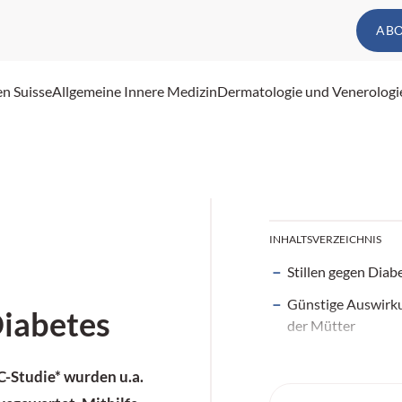
AB
en Suisse
Allgemeine Innere Medizin
Dermatologie und Venerologi
INHALTSVERZEICHNIS
Stillen gegen Diab
Günstige Auswirk
Diabetes
der Mütter
-Studie* wurden u.a.