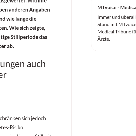
usgewertet. Mithilfe
MTvoice - Medica
eben anderen Angaben
Immer und überall
nd wie lange die
Stand mit MTvoice
ten. Wie sich zeigte,
Medical Tribune f
atige
Stillperiode
das
Ärzte.
er ab.
kungen auch
er
chränken sich jedoch
etes
-Risiko.