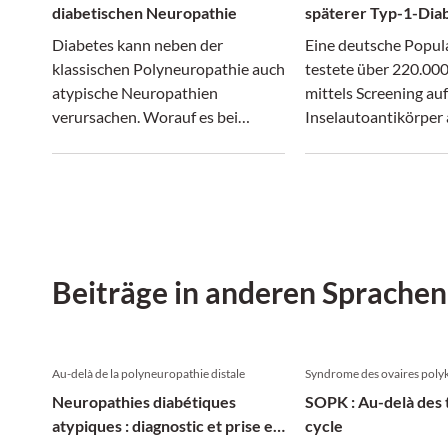
diabetischen Neuropathie
späterer Typ-1-Diab
Diabetes kann neben der
Eine deutsche Popul
klassischen Polyneuropathie auch
testete über 220.00
atypische Neuropathien
mittels Screening auf
verursachen. Worauf es bei
Inselautoantikörper 
Diagnostik und Behandlung
Stadien eines Typ-1-
ankommt.
Beiträge in anderen Sprachen
Au-delà de la polyneuropathie distale
Syndrome des ovaires poly
Neuropathies diabétiques
SOPK : Au-delà des 
atypiques : diagnostic et prise en
cycle