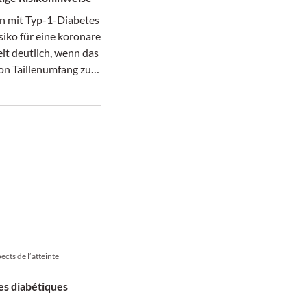
en mit Typ-1-Diabetes
isiko für eine koronare
it deutlich, wenn das
on Taillenumfang zu
 erhöht ist.
ects de l’atteinte
s diabétiques