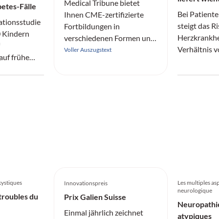
Medical Tribune bietet
etes-Fälle
Bei Patient
Ihnen CME-zertifizierte
ationsstudie
steigt das R
Fortbildungen in
0 Kindern
Herzkrankhe
verschiedenen Formen und
Verhältnis v
aus allen Fachrichtungen
Voller Auszugstext
auf frühe
Körpergrösse
an.
Diabetes.
kystiques
Les multiples asp
Innovationspreis
neurologique
troubles du
Prix Galien Suisse
Neuropathie
Einmal jährlich zeichnet
atypiques