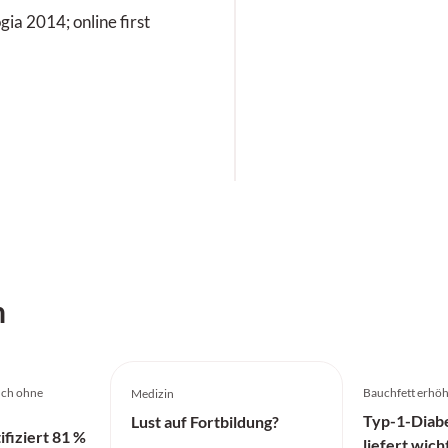
ogia 2014; online first
h
uch ohne
Bauchfett erhöh
Medizin
Typ-1-Diabe
Lust auf Fortbildung?
ifiziert 81 %
liefert wich