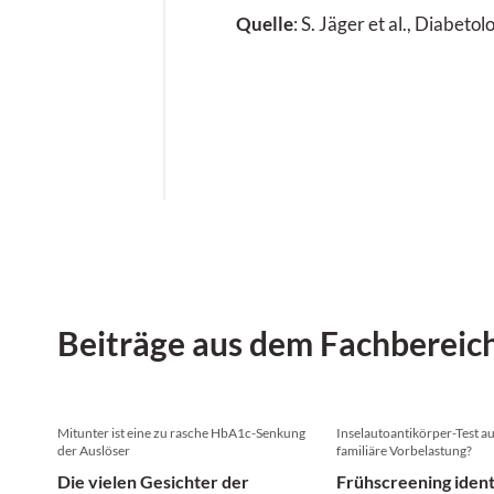
Quelle
: S. Jäger et al., Diabetol
Beiträge aus dem Fachbereic
Mitunter ist eine zu rasche HbA1c-Senkung
Inselautoantikörper-Test a
der Auslöser
familiäre Vorbelastung?
Die vielen Gesichter der
Frühscreening ident