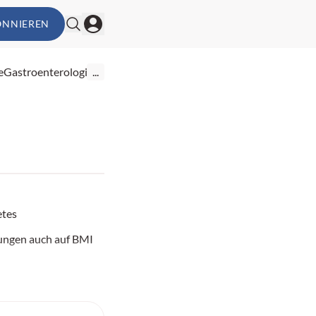
ONNIEREN
e
Gastroenterologie
...
etes
ungen auch auf BMI