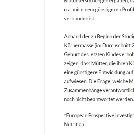
Blutuntersuchungen ergaben, das
u.a. mit einem günstigeren Profi
verbunden ist.
Anhand der zu Beginn der Studi
Körpermasse (im Durchschnitt 2
Geburt des letzten Kindes erhob
zeigen, dass Mütter, die ihren K
eine günstigere Entwicklung au
aufwiesen. Die Frage, welche M
Zusammenhänge verantwortlich 
noch nicht beantwortet werden.
*European Prospective Investig
Nutrition