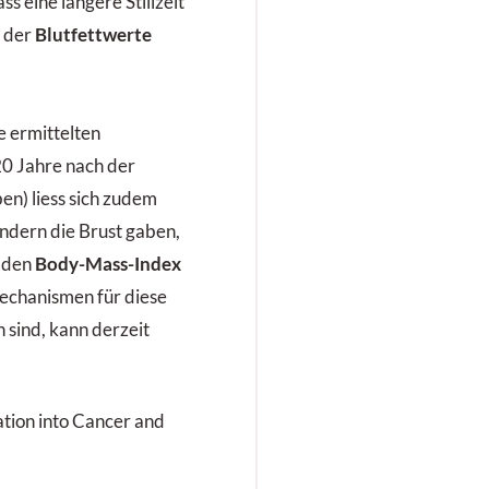
s eine längere Stillzeit
l der
Blutfettwerte
e ermittelten
0 Jahre nach der
en) liess sich zudem
indern die Brust gaben,
f den
Body-Mass-Index
echanismen für diese
sind, kann derzeit
ation into Cancer and