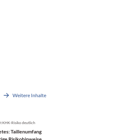
Weitere Inhalte
t KHK-Risiko deutlich
tes: Taillenumfang
tige Risikohinweise