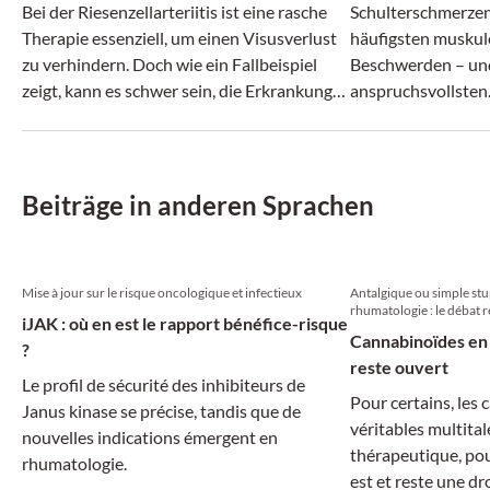
Bei der Riesenzellarteriitis ist eine rasche
Schulterschmerzen
Therapie essenziell, um einen Visusverlust
häufigsten muskul
zu verhindern. Doch wie ein Fallbeispiel
Beschwerden – und
zeigt, kann es schwer sein, die Erkrankung
anspruchsvollsten
rechtzeitig zu erkennen.
vermeintlich ähnl
können sich ganz u
Erkrankungen verb
Beiträge in anderen Sprachen
Mise à jour sur le risque oncologique et infectieux
Antalgique ou simple st
rhumatologie : le débat r
iJAK : où en est le rapport bénéfice-risque
Cannabinoïdes en 
?
reste ouvert
Le profil de sécurité des inhibiteurs de
Pour certains, les
Janus kinase se précise, tandis que de
véritables multital
nouvelles indications émergent en
thérapeutique, pou
rhumatologie.
est et reste une d