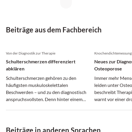
Beiträge aus dem Fachbereich
Von der Diagnostik zur Therapie
Knochendichtemessung 
Schulterschmerzen differenziert
Neues zur Diagno
abklären
Osteoporose
Schulterschmerzen gehören zu den
Immer mehr Mensc
häufigsten muskuloskelettalen
leiden unter Osteo
Beschwerden – und zu den diagnostisch
beschreibt Therap
anspruchsvollsten. Denn hinter einem
warnt vor einer d
vermeintlich ähnlichen Beschwerdebild
Behandlungslücke
können sich ganz unterschiedliche
Erkrankungen verbergen.
Beiträge in anderen Sprachen