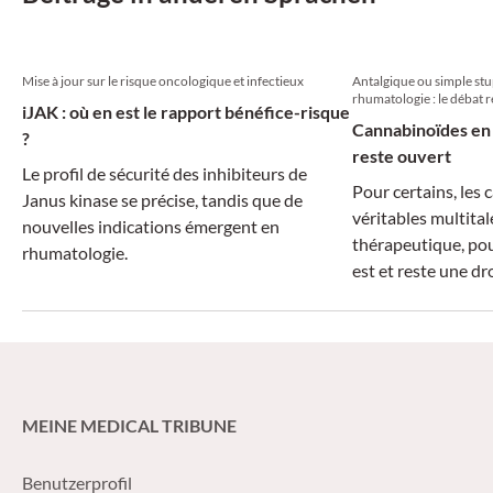
Mise à jour sur le risque oncologique et infectieux
Antalgique ou simple st
rhumatologie : le débat r
iJAK : où en est le rapport bénéfice-risque
Cannabinoïdes en 
?
reste ouvert
Le profil de sécurité des inhibiteurs de
Pour certains, les
Janus kinase se précise, tandis que de
véritables multital
nouvelles indications émergent en
thérapeutique, pou
rhumatologie.
est et reste une d
MEINE MEDICAL TRIBUNE
Benutzerprofil