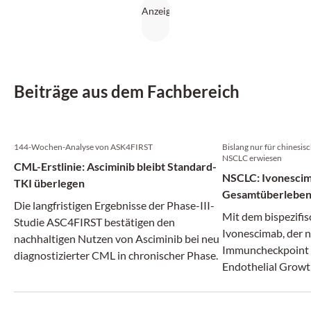
Beiträge aus dem Fachbereich
144-Wochen-Analyse von ASK4FIRST
Bislang nur für chinesi
NSCLC erwiesen
CML-Erstlinie: Asciminib bleibt Standard-
NSCLC: Ivonescim
TKI überlegen
Gesamtüberlebe
Die langfristigen Ergebnisse der Phase-III-
Mit dem bispezifi
Studie ASC4FIRST bestätigen den
Ivonescimab, der 
nachhaltigen Nutzen von Asciminib bei neu
Immuncheckpoint 
diagnostizierter CML in chronischer Phase.
Endothelial Growt
adressiert und da
antiangiogene The