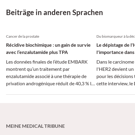
ein neues Kapitel
Plattenepithelkar
Beiträge in anderen Sprachen
aufgeschlagen wer
Cancer de la prostate
Du biomarqueur à la déc
Récidive biochimique : un gain de survie
Le dépistage de l
avec l’enzalutamide plus TPA
l'importance dans 
Les données finales de l’étude EMBARK
Dans le carcinome 
montrent qu’un traitement par
l'HER2 devient un
enzalutamide associé à une thérapie de
pour les décisions
privation androgénique réduit de 40,3 % le
cette interview, le
risque de décès chez les patients atteints
CHUV à Lausanne, e
d’un cancer de la prostate nmHSPC
aujourd’hui le tra
présentant un risque élevé de récidive
pourquoi le dépist
biochimique.
déterminant et ce 
pratique pour le tr
MEINE MEDICAL TRIBUNE
maladies HER2-pos