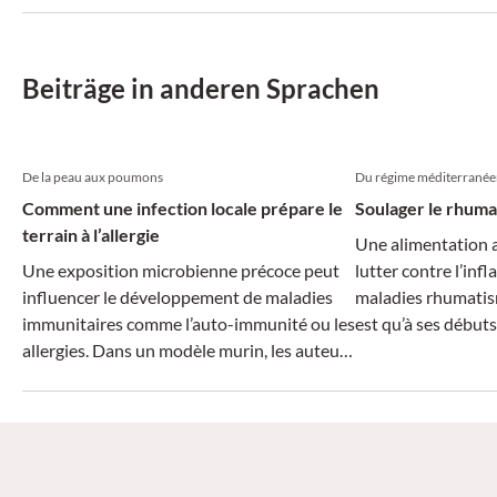
schliesslich ein Antikörpermangelsyndrom
pneumologischen a
festgestellt wurde.
Ursache für diese
Beiträge in anderen Sprachen
De la peau aux poumons
Du régime méditerranéen
Comment une infection locale prépare le
Soulager le rhuma
terrain à l’allergie
Une alimentation 
Une exposition microbienne précoce peut
lutter contre l’inf
influencer le développement de maladies
maladies rhumatism
immunitaires comme l’auto-immunité ou les
est qu’à ses débuts
allergies. Dans un modèle murin, les auteurs
les résultats obten
ont montré qu’une infection cutanée
prometteurs. Un r
bactérienne accroît la sensibilisation aux
quels sont les alim
allergènes et aggrave les maladies
particulièrement b
allergiques pulmonaires.