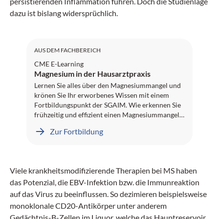
persistierenden Inflammation führen. Doch die Studienlage
dazu ist bislang widersprüchlich.
SGAIM: 1 Credit
AUS DEM FACHBEREICH
CME E-Learning
Magnesium in der Hausarztpraxis
Lernen Sie alles über den Magnesiummangel und
krönen Sie Ihr erworbenes Wissen mit einem
Fortbildungspunkt der SGAIM. Wie erkennen Sie
frühzeitig und effizient einen Magnesiummangel?
Welches diagnostische und therapeutische
Zur Fortbildung
Vorgehen empfehlen die Guidelines? Und welche
Patientengruppen sind häufig betroffen? All das
erfahren Sie in spannenden Inhalten von
Fachtexten bis hin zu einem Video-Interview.
Viele krankheitsmodifizierende Therapien bei MS haben
Dieses E-Learning-Projekt wurde von Professor
das Potenzial, die EBV-Infektion bzw. die Immunreaktion
Dr. Klaus Kisters, Herne, peer-reviewed. Wir
wünschen Ihnen viel Erfolg!
auf das Virus zu beeinflussen. So dezimieren beispielsweise
monoklonale CD20-Antikörper unter anderem
Gedächtnis-B-Zellen im Liquor, welche das Hauptreservoir