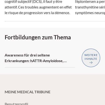
cognitif subjectif (DCS), il faut y être
l’éplontersen a per
attentif. Ces troubles augmentent en effet
transthyrétine séri
le risque de progression vers la démence.
symptômes neurop
Fortbildungen zum Thema
Awareness für drei seltene
WEITERE
INHALTE
Erkrankungen: hATTR-Amyloidose,
generalisierte Myasthenia gravis,
Neurofibromatose Typ 1
MEINE MEDICAL TRIBUNE
Benutzerprofil