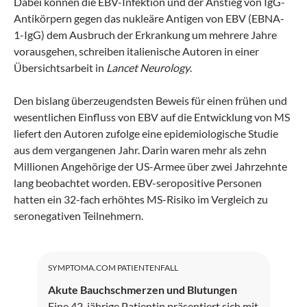
Dabei können die EBV-Infektion und der Anstieg von IgG-
Antikörpern gegen das nukleäre Antigen von EBV (EBNA-
1-IgG) dem Ausbruch der Erkrankung um mehrere Jahre
vorausgehen, schreiben italienische Autoren in einer
Übersichtsarbeit in
Lancet Neurology
.
Den bislang überzeugendsten Beweis für einen frühen und
wesentlichen Einfluss von EBV auf die Entwicklung von MS
liefert den ­Autoren zufolge eine epidemiologische Studie
aus dem vergangenen Jahr. Darin waren mehr als zehn
Millionen Angehörige der US-Armee über zwei Jahrzehnte
lang beobachtet worden. EBV-seropositive Personen
hatten ein 32-fach erhöhtes MS-Risiko im Vergleich zu
seronegativen Teilnehmern.
SYMPTOMA.COM PATIENTENFALL
Akute Bauchschmerzen und Blutungen
Eine 42-jährige Patientin präsentiert sich mit