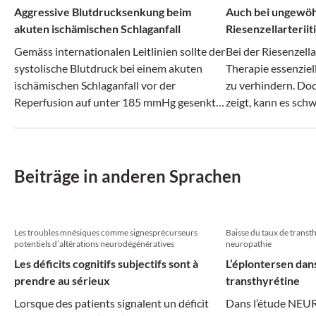
Aggressive Blutdrucksenkung beim
Auch bei ungewö
akuten ischämischen Schlaganfall
Riesenzellarteriit
Gemäss internationalen Leitlinien sollte der
Bei der Riesenzellar
systolische Blutdruck bei einem akuten
Therapie essenziel
ischämischen Schlaganfall vor der
zu verhindern. Doc
Reperfusion auf unter 185 mmHg gesenkt
zeigt, kann es sch
werden. Doch es mehren sich Hinweise
rechtzeitig zu erk
darauf, dass dieses Vorgehen nicht
ungefährlich ist.
Beiträge in anderen Sprachen
Les troubles mnésiques comme signesprécurseurs
Baisse du taux de transth
potentiels d’altérations neurodégénératives
neuropathie
Les déficits cognitifs subjectifs sont à
L’éplontersen dans
prendre au sérieux
transthyrétine
Lorsque des patients signalent un déficit
Dans l’étude NEU