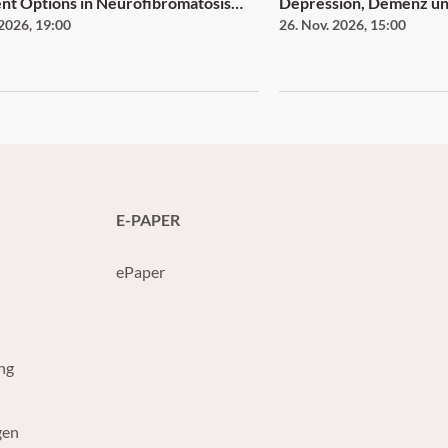
ons in Neurofibromatosis
Depression, Demenz u
 2026
,
19:00
26. Nov. 2026
,
15:00
– Plexiform Neurofibroma and
d Tumor
E-PAPER
ePaper
ng
gen