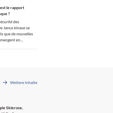
 est le rapport
sque ?
sécurité des
de Janus kinase se
dis que de nouvelles
 émergent en
e.
Weitere Inhalte
M: 4 Credits
ple Sklerose,