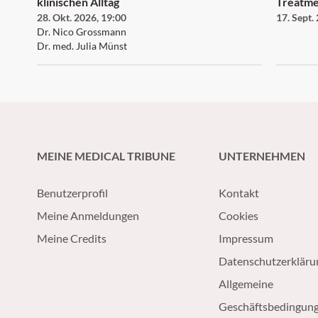
klinischen Alltag
Treatment Opti
28. Okt. 2026
,
19:00
17. Sept.
Type 1 
Dr. Nico Grossmann
Desmoi
Dr. med. Julia Münst
MEINE MEDICAL TRIBUNE
UNTERNEHMEN
Benutzerprofil
Kontakt
Meine Anmeldungen
Cookies
Meine Credits
Impressum
Datenschutzerkläru
Allgemeine
Geschäftsbedingun