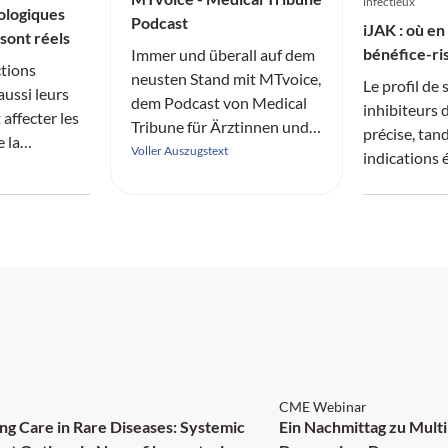
infectieux
ologiques
Podcast
iJAK : où en
sont réels
bénéfice-ri
Immer und überall auf dem
tions
neusten Stand mit MTvoice,
Le profil de 
aussi leurs
dem Podcast von Medical
inhibiteurs 
affecter les
Tribune für Ärztinnen und
précise, tan
e la
Ärzte.
Voller Auszugstext
indications
rhumatologi
SNG: 4 Credits
SGAI
CME Webinar
Care in Rare Diseases: Systemic
Ein Nachmittag zu Multi