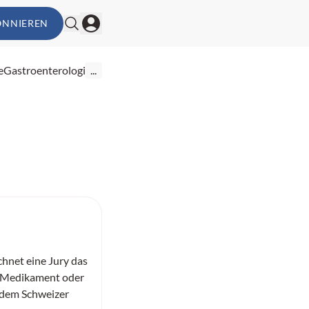
ONNIEREN
e
Gastroenterologie
...
chnet eine Jury das
e Medikament oder
 dem Schweizer