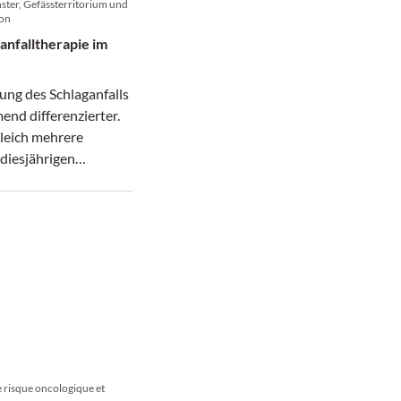
ster, Gefässterritorium und
ion
anfalltherapie im
ung des Schlaganfalls
nd differenzierter.
gleich mehrere
diesjährigen
ess der EAN.
le risque oncologique et