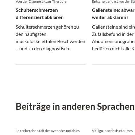
Von der Diagnostik zur Therapie
Entscheidend ist, wo der Ste
Schulterschmerzen
Gallensteine: abwar
differenziert abklären
weiter abklären?
Schulterschmerzen gehören zu
Gallensteine sind ein
den häufigsten
Zufallsbefund in der
muskuloskelettalen Beschwerden
Abdomensonografie. 
– und zu den diagnostisch
bedürfen nicht alle
anspruchsvollsten. Denn hinter
einer Therapie: Wäh
einem vermeintlich ähnlichen
asymptomatische
Beschwerdebild können sich ganz
Gallenblasensteine o
unterschiedliche Erkrankungen
dürfen, können Stein
verbergen.
Gallengang zu relev
Komplikationen führ
Beiträge in anderen Sprachen
La recherche a fait des avancées notables
Vitiligo, psoriasis et autres