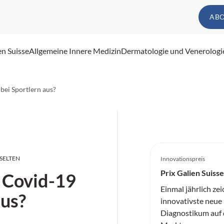
AB
en Suisse
Allgemeine Innere Medizin
Dermatologie und Venerologi
bei Sportlern aus?
SELTEN
Innovationspreis
Prix Galien Suisse
h Covid-19
Einmal jährlich zei
aus?
innovativste neu
Diagnostikum auf