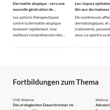
Dermatite atopique : vers une
Les risques ophtalm
nouvelle génération de
liés aux dermatoses 
traitements
Les options thérapeutiques
De nombreuses affec
contre la dermatite atopique
dermatologiques, et 
évoluent rapidement. Une
traitements, peuvent 
meilleure compréhension des
yeux. Le spectre va d
mécanismes moléculaires permet
blépharite à la cécité.
des traitements plus ciblés, tandis
que la dimension systémique de la
maladie suscite un intérêt
croissant.
Fortbildungen zum Thema
CME Webinar
Webinar
Die urologischen Dauerbrenner im
Advancing 