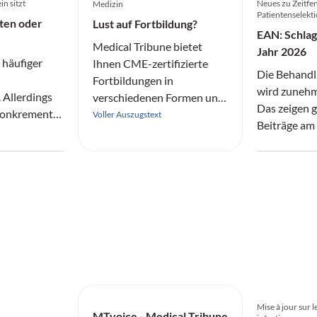
in sitzt
Neues zu Zeitfen
Medizin
Patientenselekt
ten oder
Lust auf Fortbildung?
EAN: Schlag
Medical Tribune bietet
Jahr 2026
 häufiger
Ihnen CME-zertifizierte
Die Behandl
Fortbildungen in
wird zunehme
Allerdings
verschiedenen Formen und
Das zeigen 
 Konkremente
aus allen Fachrichtungen
Voller Auszugstext
Beiträge am 
rend
an.
Jahreskongr
ft bleiben
e im
anten
en.
Mise à jour sur 
MTvoice - Medical Tribune