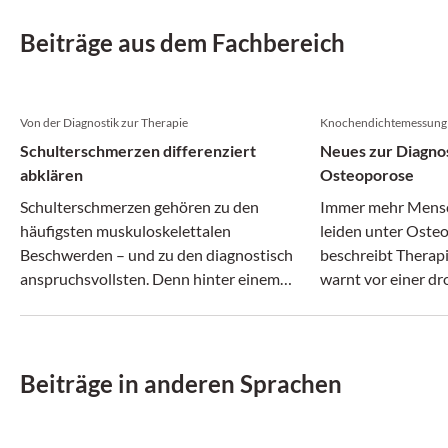
Beiträge aus dem Fachbereich
Von der Diagnostik zur Therapie
Knochendichtemessung 
Schulterschmerzen differenziert
Neues zur Diagno
abklären
Osteoporose
Schulterschmerzen gehören zu den
Immer mehr Mensc
häufigsten muskuloskelettalen
leiden unter Osteo
Beschwerden – und zu den diagnostisch
beschreibt Therap
anspruchsvollsten. Denn hinter einem
warnt vor einer d
vermeintlich ähnlichen Beschwerdebild
Behandlungslücke
können sich ganz unterschiedliche
Erkrankungen verbergen.
Beiträge in anderen Sprachen