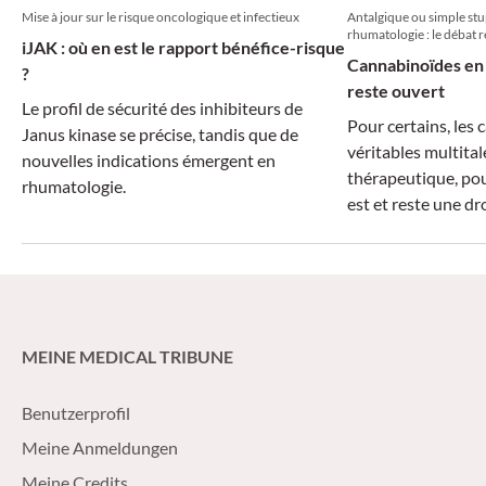
Mise à jour sur le risque oncologique et infectieux
Antalgique ou simple st
rhumatologie : le débat r
iJAK : où en est le rapport bénéfice-risque
Cannabinoïdes en 
?
reste ouvert
Le profil de sécurité des inhibiteurs de
Pour certains, les
Janus kinase se précise, tandis que de
véritables multital
nouvelles indications émergent en
thérapeutique, pou
rhumatologie.
est et reste une d
MEINE MEDICAL TRIBUNE
Benutzerprofil
Meine Anmeldungen
Meine Credits