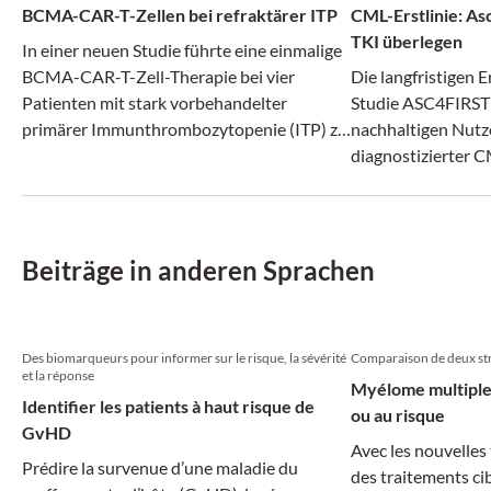
BCMA-CAR-T-Zellen bei refraktärer ITP
CML-Erstlinie: As
TKI überlegen
In einer neuen Studie führte eine einmalige
BCMA-CAR-T-Zell-Therapie bei vier
Die langfristigen E
Patienten mit stark vorbehandelter
Studie ASC4FIRST 
primärer Immunthrombozytopenie (ITP) zu
nachhaltigen Nutz
einer kompletten Remission.
diagnostizierter C
Beiträge in anderen Sprachen
Des biomarqueurs pour informer sur le risque, la sévérité
Comparaison de deux str
et la réponse
Myélome multiple 
Identifier les patients à haut risque de
ou au risque
GvHD
Avec les nouvelles 
Prédire la survenue d’une maladie du
des traitements ci