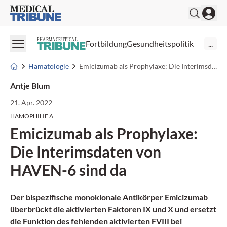
Medical Tribune
PHARMACEUTICAL
Fortbildung
Gesundheitspolitik
...
Hämatologie
Emicizumab als Prophylaxe: Die Interimsdaten von HAVEN-6 sind da
Antje Blum
21. Apr. 2022
HÄMOPHILIE A
Emicizumab als Prophylaxe:
Die Interimsdaten von
HAVEN-6 sind da
Der bispezifische monoklonale Antikörper Emicizumab
überbrückt die aktivierten Faktoren IX und X und ersetzt
die Funktion des fehlenden aktivierten FVIII bei