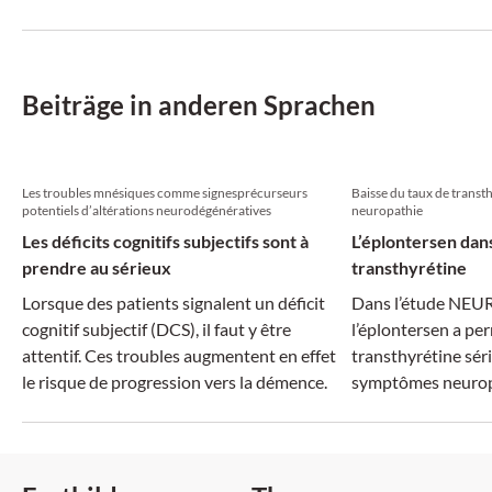
nach Auslöser, in verschiedene Typen
unterteilen.
Beiträge in anderen Sprachen
Les troubles mnésiques comme signesprécurseurs
Baisse du taux de transth
potentiels d’altérations neurodégénératives
neuropathie
Les déficits cognitifs subjectifs sont à
L’éplontersen dans
prendre au sérieux
transthyrétine
Lorsque des patients signalent un déficit
Dans l’étude NEU
cognitif subjectif (DCS), il faut y être
l’éplontersen a per
attentif. Ces troubles augmentent en effet
transthyrétine séri
le risque de progression vers la démence.
symptômes neurop