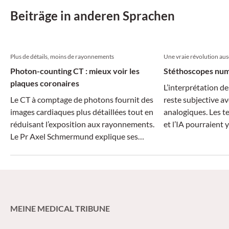
Beiträge in anderen Sprachen
Plus de détails, moins de rayonnements
Une vraie révolution ausc
Photon-counting CT : mieux voir les
Stéthoscopes numé
plaques coronaires
L’interprétation de
Le CT à comptage de photons fournit des
reste subjective a
images cardiaques plus détaillées tout en
analogiques. Les 
réduisant l’exposition aux rayonnements.
et l’IA pourraient 
Le Pr Axel Schmermund explique ses
applications potentielles en pratique
clinique.
MEINE MEDICAL TRIBUNE