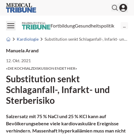
Medical Tribune
PHARMACEUTICAL
Fortbildung
Gesundheitspolitik
...
Kardiologie
Substitution senkt Schlaganfall-, Infarkt- und Sterberisiko
Manuela Arand
12. Okt. 2021
«DIE KOCHSALZDISKUSSION ENDET HIER»
Substitution senkt
Schlaganfall-, Infarkt- und
Sterberisiko
Salzersatz mit 75 % NaCl und 25 % KCl kann auf
Bevölkerungsebene viele kardiovaskuläre Ereignisse
verhindern. Massenhaft Hyperkaliämien muss man nicht