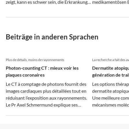
zeigt, kann es schwer sein, die Erkrankung
medikamentösen B
rechtzeitig zu erkennen.
klinischen Vorteil b
Beiträge in anderen Sprachen
Plus de détails, moins de rayonnements
La recherche a fait des 
Photon-counting CT : mieux voir les
Dermatite atopiqu
plaques coronaires
génération de tra
Le CT à comptage de photons fournit des
Les options thérap
images cardiaques plus détaillées tout en
dermatite atopiqu
réduisant l’exposition aux rayonnements.
Une meilleure com
Le Pr Axel Schmermund explique ses
mécanismes molécu
applications potentielles en pratique
traitements plus ci
clinique.
dimension systémiq
un intérêt croissan