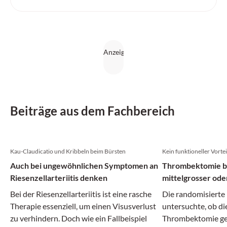
Beiträge aus dem Fachbereich
Kau-Claudicatio und Kribbeln beim Bürsten
Kein funktioneller Vorte
Auch bei ungewöhnlichen Symptomen an
Thrombektomie be
Riesenzellarteriitis denken
mittelgrosser ode
Hirnarterien
Bei der Riesenzellarteriitis ist eine rasche
Die randomisiert
Therapie essenziell, um einen Visusverlust
untersuchte, ob d
zu verhindern. Doch wie ein Fallbeispiel
Thrombektomie geg