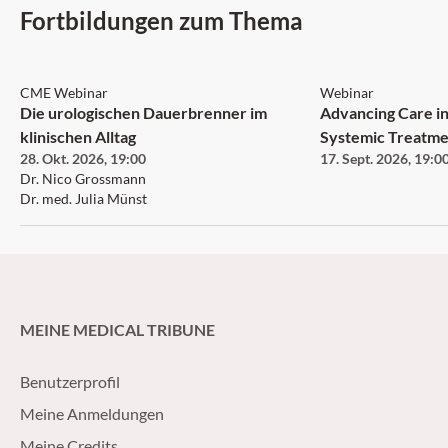
Fortbildungen zum Thema
CME Webinar
Webinar
Die urologischen Dauerbrenner im
Advancing Care in
klinischen Alltag
Systemic Treatme
28. Okt. 2026
,
19:00
17. Sept. 2026
,
19:0
Neurofibromatosi
Dr. Nico Grossmann
Neurofibroma an
Dr. med. Julia Münst
MEINE MEDICAL TRIBUNE
Benutzerprofil
Meine Anmeldungen
Meine Credits