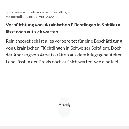
Medical Tribune bei den gleichen Spitälern wie anno 2022
Spitalswesen mit ukrainischen Flüchtlingen
zeigt. Hürden gibt es aber immer noch einige zu
Veröffentlicht am:
27. Apr. 2022
überwinden.
Verpflichtung von ukrainischen Flüchtlingen in Spitälern
lässt noch auf sich warten
Rein theoretisch ist alles vorbereitet für eine Beschäftigung
von ukrainischen Flüchtlingen in Schweizer Spitälern. Doch
der Andrang von Arbeitskräften aus dem kriegsgebeutelten
Land lässt in der Praxis noch auf sich warten, wie eine kleine
Umfrage bei einigen Institutionen zeigt.