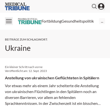
Medical Tribune
PHARMACEUTICAL
Fortbildung
Gesundheitspolitik
...
BEITRÄGE ZUM SCHLAGWORT
:
Ukraine
Ein kleiner Schritt nach vorne
Veröffentlicht am:
12. Sept. 2023
Anstellung von ukrainischen Geflüchteten in Spitälern
Vor etwas mehr als einem Jahr scheiterte die Anstellung
von ukrainischen Flüchtlingen in den Spitälern noch an
diversen Barrieren, vor allem an fehlenden
Sprachkenntnissen. In der Zwischenzeit ist ein bisschen
Bewegung in die Sache gekommen, wie eine Umfrage von