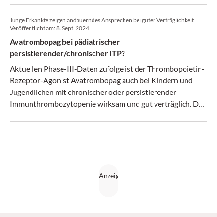
Junge Erkankte zeigen andauerndes Ansprechen bei guter Verträglichkeit
Veröffentlicht am:
8. Sept. 2024
Avatrombopag bei pädiatrischer
persistierender/chronischer ITP?
Aktuellen Phase-III-Daten zufolge ist der Thrombopoietin-
Rezeptor-Agonist Avatrombopag auch bei Kindern und
Jugendlichen mit chronischer oder persistierender
Immunthrombozytopenie wirksam und gut verträglich. Das
berichtet Prof. Rachael F. Grace, Boston, MA, USA, an der
Jahrestagung der European Hematology Association (EHA)
2024.