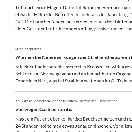
Tritt nach einer Magen-Darm-Infektion ein Reizdarmsynd
etwa der Hälfte der Betroffenen mehr als vier Jahre lang. 
Gut. Die Forscher fanden ausserdem heraus, dass hinte
einer Gastroenteritis besonders oft aggressive und entz
Proteobakterien und Enterobakterien stecken, sowie das
Strahlenenteritis
Wie man bei Nebenwirkungen der Strahlentherapie im 
Mit einer Radiotherapie lassen sich Krebszellen wirkungsv
Schäden am Normalgewebe und an benachbarten Organen 
Expertin erklärt, was bei Strahlenreaktionen im GI-Trakt zu
Kolikartige Schmerzen können für einen Darmverschluss sprechen
Von wegen Gastroenteritis
Klagt ein Patient über kolikartige Bauchschmerzen und re
24 Stunden, sollte man etwas genauer hinsehen. Vor all