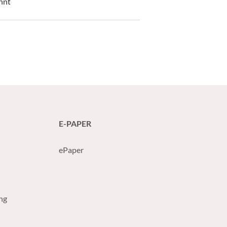
nnt
E-PAPER
ePaper
ng