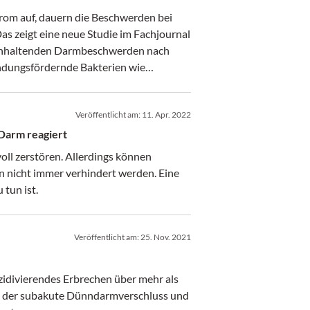
rom auf, dauern die Beschwerden bei
Das zeigt eine neue Studie im Fachjournal
r anhaltenden Darmbeschwerden nach
ündungsfördernde Bakterien wie
 SARS-CoV-2-Virus.
Veröffentlicht am:
11. Apr. 2022
Darm reagiert
oll zerstören. Allerdings können
nicht immer verhindert werden. Eine
 tun ist.
Veröffentlicht am:
25. Nov. 2021
zidivierendes Erbrechen über mehr als
em der subakute Dünndarmverschluss und