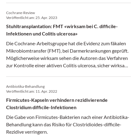
Cochrane-Review
Veröffentlicht am:
25. Apr. 2023
Stuhltransplantation: FMT «wirksam bei C. difficile-
Infektionen und Colitis ulcerosa»
Die Cochrane-Arbeitsgruppe hat die Evidenz zum fäkalen
Mikrobiomtransfer (FMT), bei Darmerkrankungen geprüft.
Möglicherweise wirksam sehen die Autoren das Verfahren
zur Kontrolle einer aktiven Colitis ulcerosa, sicher wirksam
bei rezidivierenden Infektionen mit Clostridioides difficile.
Sehr unsicher ist die Evidenz hingegen laut Cochrane beim
Antibiotika-Behandlung
Morbus Crohn.
Veröffentlicht am:
11. Apr. 2022
Firmicutes-Kapseln verhindern rezidivierende
Clostridium difficile-Infektionen
Die Gabe von Firmicutes-Bakterien nach einer Antibiotika-
Behandlung kann das Risiko für Clostridioides-difficile-
Rezidive verringern.