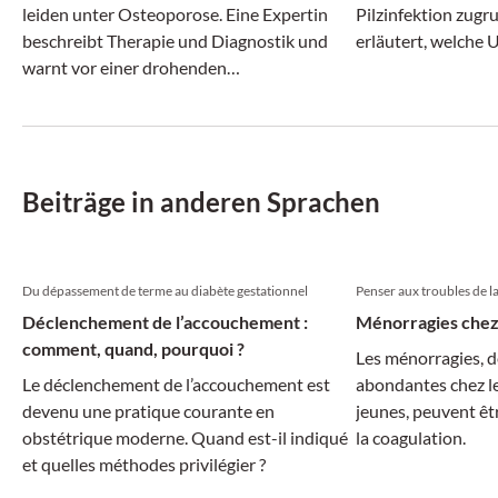
leiden unter Osteoporose. Eine Expertin
Pilzinfektion zugr
beschreibt Therapie und Diagnostik und
erläutert, welche 
warnt vor einer drohenden
kommen und wie d
Behandlungslücke.
Einzelfall aussieht.
Beiträge in anderen Sprachen
Du dépassement de terme au diabète gestationnel
Penser aux troubles de l
Déclenchement de l’accouchement :
Ménorragies chez
comment, quand, pourquoi ?
Les ménorragies, d
Le déclenchement de l’accouchement est
abondantes chez les
devenu une pratique courante en
jeunes, peuvent êtr
obstétrique moderne. Quand est-il indiqué
la coagulation.
et quelles méthodes privilégier ?