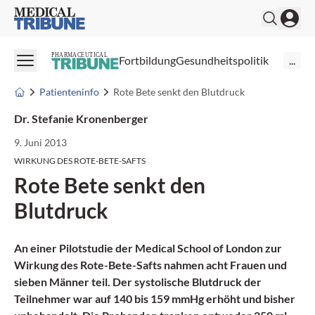
Medical Tribune
PHARMACEUTICAL
Fortbildung
Gesundheitspolitik
...
Patienteninfo
Rote Bete senkt den Blutdruck
Dr. Stefanie Kronenberger
9. Juni 2013
WIRKUNG DES ROTE-BETE-SAFTS
Rote Bete senkt den
Blutdruck
An einer Pilotstudie der Medical School of London zur
Wirkung des Rote-Bete-Safts nahmen acht Frauen und
sieben Männer teil. Der systolische
Blutdruck
der
Teilnehmer war auf 140 bis 159 mmHg erhöht und bisher