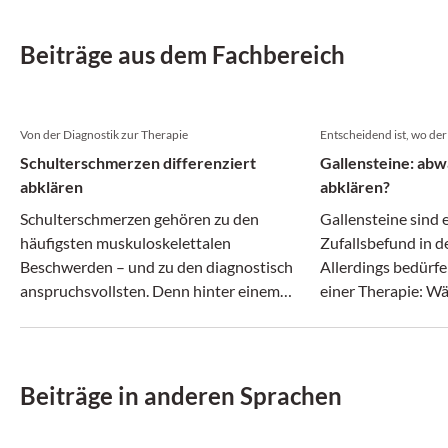
Beiträge aus dem Fachbereich
Von der Diagnostik zur Therapie
Entscheidend ist, wo der 
Schulterschmerzen differenziert
Gallensteine: abw
abklären
abklären?
Schulterschmerzen gehören zu den
Gallensteine sind 
häufigsten muskuloskelettalen
Zufallsbefund in 
Beschwerden – und zu den diagnostisch
Allerdings bedürf
anspruchsvollsten. Denn hinter einem
einer Therapie: 
vermeintlich ähnlichen Beschwerdebild
Gallenblasensteine
können sich ganz unterschiedliche
können Steine im 
Erkrankungen verbergen.
Komplikationen fü
Beiträge in anderen Sprachen