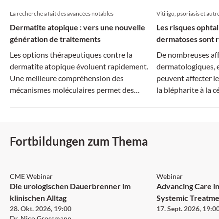
La recherche a fait des avancées notables
Vitiligo, psoriasis et autr
Dermatite atopique : vers une nouvelle
Les risques ophta
génération de traitements
dermatoses sont r
Les options thérapeutiques contre la
De nombreuses aff
dermatite atopique évoluent rapidement.
dermatologiques, e
Une meilleure compréhension des
peuvent affecter le
mécanismes moléculaires permet des
la blépharite à la cé
traitements plus ciblés, tandis que la
dimension systémique de la maladie suscite
un intérêt croissant.
Fortbildungen zum Thema
CME Webinar
Webinar
Die urologischen Dauerbrenner im
Advancing Care in
klinischen Alltag
Systemic Treatme
28. Okt. 2026
,
19:00
17. Sept. 2026
,
19:0
Neurofibromatosi
Dr. Nico Grossmann