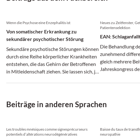
Wenn die Psychose eine Enzephalitis ist
Neues zu Zeitfenster, Ge
Patientenselektion
Von somatischer Erkrankung zu
EAN: Schlaganfall
sekundärer psychotischer Störung
Die Behandlung des
Sekundäre psychotische Störungen können
zunehmend differen
durch eine Reihe körperlicher Krankheiten
gleich mehrere Bei
entstehen, die das Gehirn der Betroffenen
Jahreskongress de
in Mitleidenschaft ziehen. Sie lassen sich, je
nach Auslöser, in verschiedene Typen
unterteilen.
Beiträge in anderen Sprachen
Les troubles mnésiques comme signesprécurseurs
Baisse du taux de transth
potentiels d’altérations neurodégénératives
neuropathie