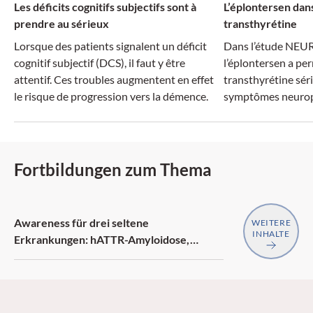
Les déficits cognitifs subjectifs sont à
L’éplontersen dans
prendre au sérieux
transthyrétine
Lorsque des patients signalent un déficit
Dans l’étude NEU
cognitif subjectif (DCS), il faut y être
l’éplontersen a per
attentif. Ces troubles augmentent en effet
transthyrétine séri
le risque de progression vers la démence.
symptômes neurop
Fortbildungen zum Thema
Awareness für drei seltene
WEITERE
INHALTE
Erkrankungen: hATTR-Amyloidose,
generalisierte Myasthenia gravis,
Neurofibromatose Typ 1