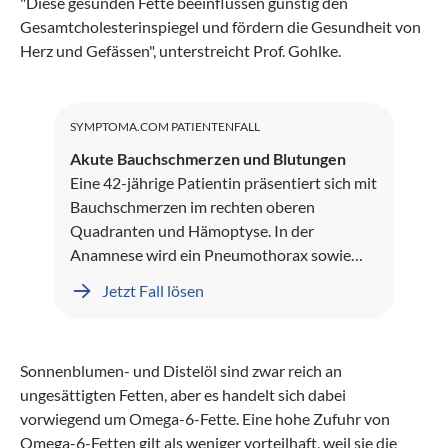
"Diese gesunden Fette beeinflussen günstig den
Gesamtcholesterinspiegel und fördern die Gesundheit von
Herz und Gefässen", unterstreicht Prof. Gohlke.
SYMPTOMA.COM PATIENTENFALL
Akute Bauchschmerzen und Blutungen
Eine 42-jährige Patientin präsentiert sich mit
Bauchschmerzen im rechten oberen
Quadranten und Hämoptyse. In der
Anamnese wird ein Pneumothorax sowie
Leberblutungen dokumentiert.
Jetzt Fall lösen
Sonnenblumen- und Distelöl sind zwar reich an
ungesättigten Fetten, aber es handelt sich dabei
vorwiegend um Omega-6-Fette. Eine hohe Zufuhr von
Omega-6-Fetten gilt als weniger vorteilhaft, weil sie die