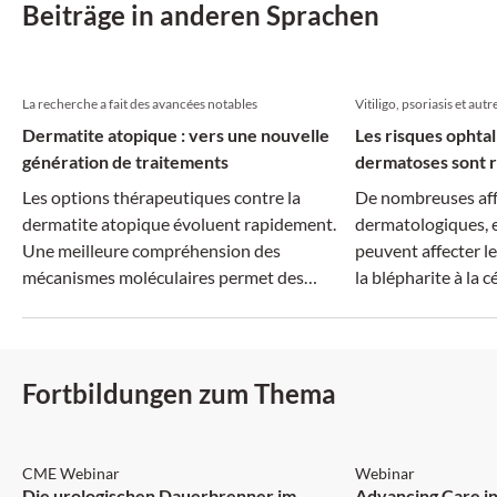
Beiträge in anderen Sprachen
La recherche a fait des avancées notables
Vitiligo, psoriasis et autr
Dermatite atopique : vers une nouvelle
Les risques ophta
génération de traitements
dermatoses sont r
Les options thérapeutiques contre la
De nombreuses aff
dermatite atopique évoluent rapidement.
dermatologiques, e
Une meilleure compréhension des
peuvent affecter le
mécanismes moléculaires permet des
la blépharite à la cé
traitements plus ciblés, tandis que la
dimension systémique de la maladie suscite
un intérêt croissant.
Fortbildungen zum Thema
CME Webinar
Webinar
Die urologischen Dauerbrenner im
Advancing Care in