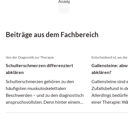
Beiträge aus dem Fachbereich
Von der Diagnostik zur Therapie
Entscheidend ist, wo der 
Schulterschmerzen differenziert
Gallensteine: abw
abklären
abklären?
Schulterschmerzen gehören zu den
Gallensteine sind 
häufigsten muskuloskelettalen
Zufallsbefund in 
Beschwerden – und zu den diagnostisch
Allerdings bedürf
anspruchsvollsten. Denn hinter einem
einer Therapie: 
vermeintlich ähnlichen Beschwerdebild
Gallenblasensteine
können sich ganz unterschiedliche
können Steine im 
Erkrankungen verbergen.
Komplikationen fü