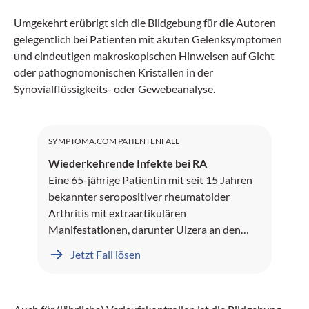
Umgekehrt erübrigt sich die Bildgebung für die Autoren
gelegentlich bei Patienten mit akuten Gelenksymptomen
und eindeutigen makroskopischen Hinweisen auf Gicht
oder pathognomonischen Kristallen in der
Synovialflüssigkeits- oder Gewebeanalyse.
SYMPTOMA.COM PATIENTENFALL
Wiederkehrende Infekte bei RA
Eine 65-jährige Patientin mit seit 15 Jahren
bekannter seropositiver rheumatoider
Arthritis mit extraartikulären
Manifestationen, darunter Ulzera an den
Unterschenkeln und Rheumaknoten,
Jetzt Fall lösen
präsentiert sich mit seit mehreren Monaten
rezidivierenden sinopulmonalen Infekten.