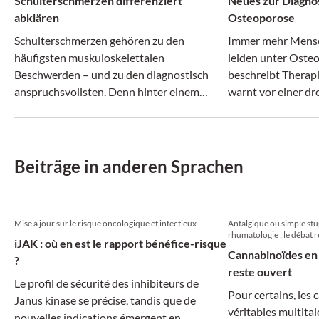
Schulterschmerzen differenziert
Neues zur Diagno
abklären
Osteoporose
Schulterschmerzen gehören zu den
Immer mehr Mensc
häufigsten muskuloskelettalen
leiden unter Osteo
Beschwerden – und zu den diagnostisch
beschreibt Therap
anspruchsvollsten. Denn hinter einem
warnt vor einer d
vermeintlich ähnlichen Beschwerdebild
Behandlungslücke
können sich ganz unterschiedliche
Erkrankungen verbergen.
Beiträge in anderen Sprachen
Mise à jour sur le risque oncologique et infectieux
Antalgique ou simple st
rhumatologie : le débat r
iJAK : où en est le rapport bénéfice-risque
Cannabinoïdes en 
?
reste ouvert
Le profil de sécurité des inhibiteurs de
Pour certains, les
Janus kinase se précise, tandis que de
véritables multital
nouvelles indications émergent en