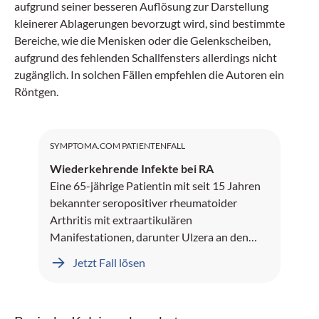
aufgrund seiner besseren Auflösung zur Darstellung
kleinerer Ablagerungen bevorzugt wird, sind bestimmte
Bereiche, wie die Menisken oder die Gelenkscheiben,
aufgrund des fehlenden Schallfensters allerdings nicht
zugänglich. In solchen Fällen empfehlen die Autoren ein
Röntgen.
SYMPTOMA.COM PATIENTENFALL
Wiederkehrende Infekte bei RA
Eine 65-jährige Patientin mit seit 15 Jahren
bekannter seropositiver rheumatoider
Arthritis mit extraartikulären
Manifestationen, darunter Ulzera an den
Unterschenkeln und Rheumaknoten,
Jetzt Fall lösen
präsentiert sich mit seit mehreren Monaten
rezidivierenden sinopulmonalen Infekten.