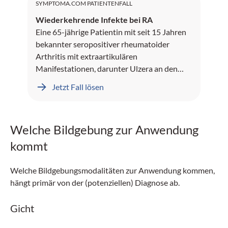
SYMPTOMA.COM PATIENTENFALL
Wiederkehrende Infekte bei RA
Eine 65-jährige Patientin mit seit 15 Jahren
bekannter seropositiver rheumatoider
Arthritis mit extraartikulären
Manifestationen, darunter Ulzera an den
Unterschenkeln und Rheumaknoten,
Jetzt Fall lösen
präsentiert sich mit seit mehreren Monaten
rezidivierenden sinopulmonalen Infekten.
Welche Bildgebung zur Anwendung
kommt
Welche Bildgebungsmodalitäten zur Anwendung kommen,
hängt primär von der (potenziellen) Diagnose ab.
Gicht