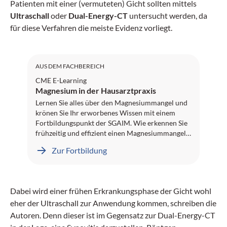
Patienten mit einer (vermuteten) Gicht sollten mittels
Ultraschall
oder
Dual-Energy-CT
untersucht werden, da
für diese Verfahren die meiste Evidenz vorliegt.
SGAIM: 1 Credit
AUS DEM FACHBEREICH
CME E-Learning
Magnesium in der Hausarztpraxis
Lernen Sie alles über den Magnesiummangel und
krönen Sie Ihr erworbenes Wissen mit einem
Fortbildungspunkt der SGAIM. Wie erkennen Sie
frühzeitig und effizient einen Magnesiummangel?
Welches diagnostische und therapeutische
Zur Fortbildung
Vorgehen empfehlen die Guidelines? Und welche
Patientengruppen sind häufig betroffen? All das
erfahren Sie in spannenden Inhalten von
Fachtexten bis hin zu einem Video-Interview.
Dabei wird einer frühen Erkrankungsphase der Gicht wohl
Dieses E-Learning-Projekt wurde von Professor
eher der Ultraschall zur Anwendung kommen, schreiben die
Dr. Klaus Kisters, Herne, peer-reviewed. Wir
wünschen Ihnen viel Erfolg!
Autoren. Denn dieser ist im Gegensatz zur Dual-Energy-CT