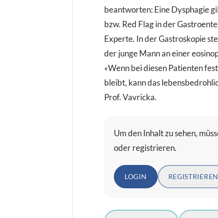
beantworten: Eine Dysphagie gi
bzw. Red Flag in der Gastroente
Experte. In der Gastroskopie stel
der junge Mann an einer eosinoph
«Wenn bei diesen Patienten fes
bleibt, kann das lebensbedrohli
Prof. Vavricka.
Um den Inhalt zu sehen, müsse
oder registrieren.
LOGIN
REGISTRIERE