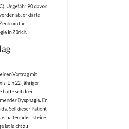
TC). Ungefähr 90 davon
werden ab, erklärte
 Zentrum für
ie in Zürich.
lag
einen Vortrag mit
xis: Ein 22-jähriger
 hatte seit drei
mender Dysphagie. Er
da. Soll dieser Patient
erhalten oder ist eine
 ist leicht zu