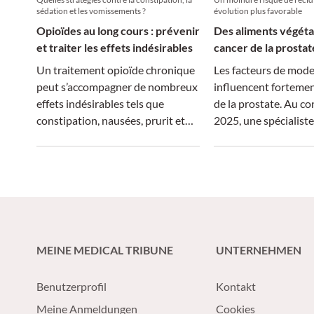
sédation et les vomissements ?
évolution plus favorable
Opioïdes au long cours : prévenir
Des aliments végéta
et traiter les effets indésirables
cancer de la prostat
Un traitement opioïde chronique
Les facteurs de mode
peut s’accompagner de nombreux
influencent fortemen
effets indésirables tels que
de la prostate. Au c
constipation, nausées, prurit et
2025, une spécialist
endocrinopathies. Les patients
qu’une alimentation
atteints de douleurs chroniques
majoritairement vég
doivent en être informés
réduire le risque de r
d’emblée, notamment pour
améliorer nettement 
faciliter la mise en place de
vie, y compris la fonc
mesures correctives ciblées.
MEINE MEDICAL TRIBUNE
UNTERNEHMEN
Benutzerprofil
Kontakt
Meine Anmeldungen
Cookies