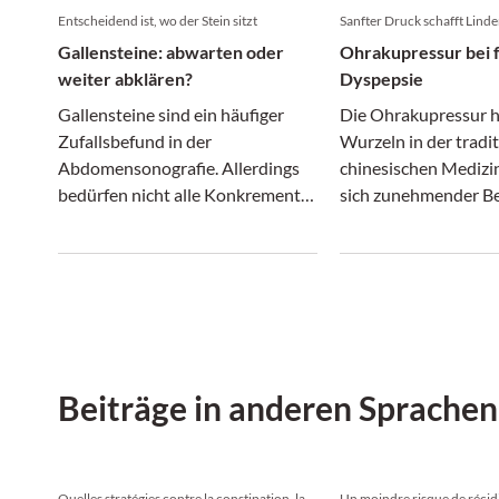
Entscheidend ist, wo der Stein sitzt
Sanfter Druck schafft Lind
Gallensteine: abwarten oder
Ohrakupressur bei f
weiter abklären?
Dyspepsie
Gallensteine sind ein häufiger
Die Ohrakupressur h
Zufallsbefund in der
Wurzeln in der tradi
Abdomensonografie. Allerdings
chinesischen Medizin
bedürfen nicht alle Konkremente
sich zunehmender Bel
einer Therapie: Während
Forscher untersucht
asymptomatische
Potenzial bei Patien
Gallenblasensteine oft bleiben
funktioneller Dyspe
dürfen, können Steine im
Insomnie.
Gallengang zu relevanten
Komplikationen führen.
Beiträge in anderen Sprachen
Quelles stratégies contre la constipation, la
Un moindre risque de récid