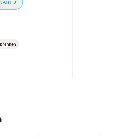
SSANT
0
brennen
h