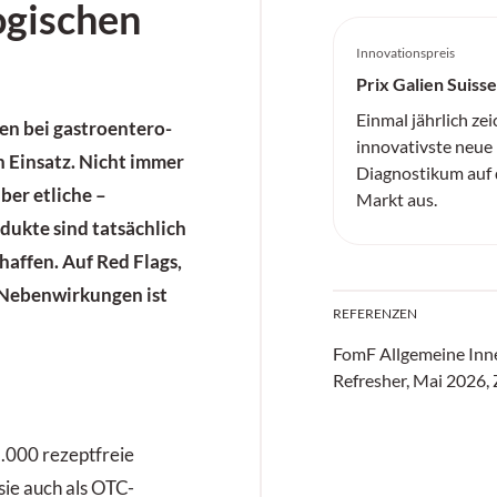
ogischen
Innovationspreis
Prix Galien Suisse
Einmal jährlich zei
en bei gastroentero­
innovativste neu
 Einsatz. Nicht immer
Diagnostikum auf
aber etliche –
Markt aus.
dukte sind tatsächlich
haffen. Auf Red Flags,
 Nebenwirkungen ist
REFERENZEN
FomF Allgemeine Inn
Refresher, Mai 2026, 
2.000 rezeptfreie
ie auch als OTC-