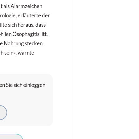
lt als Alarmzeichen
rologie, erläuterte der
lte sich heraus, dass
ilen Ösophagitis litt.
te Nahrung stecken
ch sein», warnte
n Sie sich einloggen
N