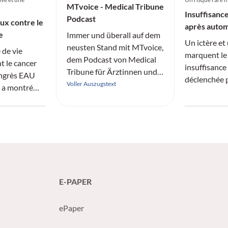
MTvoice - Medical Tribune
Insuffisanc
Podcast
ux contre le
après autom
e
Immer und überall auf dem
herbes chin
Un ictère et
neusten Stand mit MTvoice,
 de vie
marquent le
dem Podcast von Medical
t le cancer
insuffisance
Tribune für Ärztinnen und
ongrès EAU
déclenchée 
Ärzte.
Voller Auszugstext
e a montré
automédicat
de MTC. Mal
étale peut
transplantat
écidive et
décède. Ce ca
la qualité de
graves de la
tion sexuelle.
l’importance
précoce vers
E-PAPER
ePaper