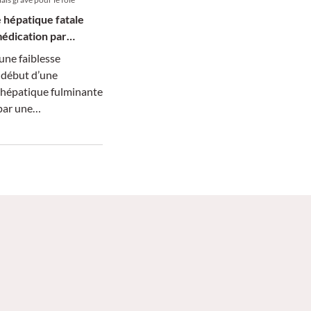
e hépatique fatale
édication par
oises
 une faiblesse
 début d’une
 hépatique fulminante
par une
ion à base d’herbes
gré une
ion, le patient
s illustre les risques
 phytothérapie et
 d’un transfert
 un centre spécialisé.