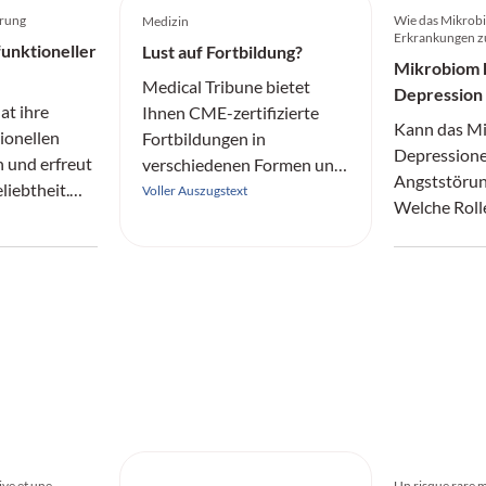
erung
Wie das Mikrobi
Medizin
Erkrankungen 
unktioneller
Lust auf Fortbildung?
Mikrobiom 
Medical Tribune bietet
Depression
at ihre
Ihnen CME-zertifizierte
Kann das M
tionellen
Fortbildungen in
Depression
 und erfreut
verschiedenen Formen und
Angststörun
iebtheit.
aus allen Fachrichtungen
Voller Auszugstext
Welche Roll
en nun ihr
an.
sowie ander
ten mit
mikrobiomfr
psie und
Massnahmen s
Dr. Manfred 
Gastroenter
ive et une
Un risque rare m