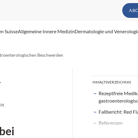
AB
en Suisse
Allgemeine Innere Medizin
Dermatologie und Venerologi
stroenterologischen Beschwerden
r
INHALTSVERZEICHNIS
Rezeptfreie Medik
gastroenterologi
IS
Fallbericht: Red F
Referenzen
bei