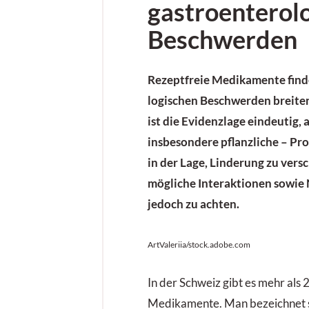
gastroenterol
Beschwerden
Rezeptfreie Medikamente find
logischen Beschwerden breiten
ist die Evidenzlage eindeutig, 
insbesondere pflanzliche – Pro
in der Lage, Linderung zu versc
mögliche Interaktionen sowie
jedoch zu achten.
ArtValeriia/stock.adobe.com
In der Schweiz gibt es mehr als 
Medikamente. Man bezeichnet s