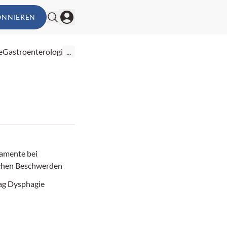
ONNIEREN
e
Gastroenterologie
...
amente bei
schen Beschwerden
lag Dysphagie