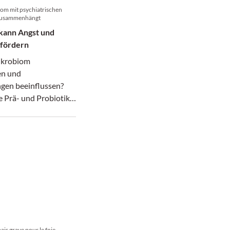
om mit psychiatrischen
zusammenhängt
kann Angst und
 fördern
ikrobiom
en und
gen beeinflussen?
e Prä- und Probiotika
e
eundliche
pielen, erklärt Prof.
Essig,
ologe in Unterseen.
ais grave pour le foie