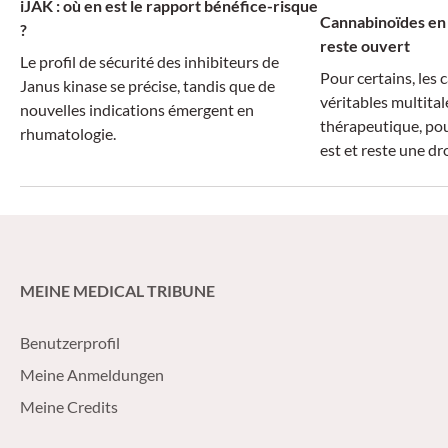
iJAK : où en est le rapport bénéfice-risque
Cannabinoïdes en 
?
reste ouvert
Le profil de sécurité des inhibiteurs de
Pour certains, les
Janus kinase se précise, tandis que de
véritables multital
nouvelles indications émergent en
thérapeutique, pou
rhumatologie.
est et reste une d
MEINE MEDICAL TRIBUNE
Benutzerprofil
Meine Anmeldungen
Meine Credits