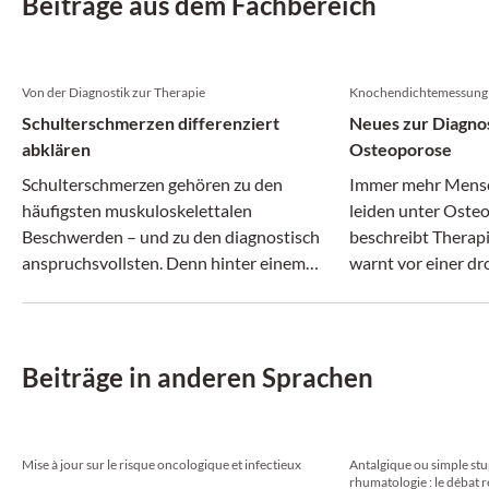
Beiträge aus dem Fachbereich
Von der Diagnostik zur Therapie
Knochendichtemessung 
Schulterschmerzen differenziert
Neues zur Diagno
abklären
Osteoporose
Schulterschmerzen gehören zu den
Immer mehr Mensc
häufigsten muskuloskelettalen
leiden unter Osteo
Beschwerden – und zu den diagnostisch
beschreibt Therap
anspruchsvollsten. Denn hinter einem
warnt vor einer d
vermeintlich ähnlichen Beschwerdebild
Behandlungslücke
können sich ganz unterschiedliche
Erkrankungen verbergen.
Beiträge in anderen Sprachen
Mise à jour sur le risque oncologique et infectieux
Antalgique ou simple st
rhumatologie : le débat r