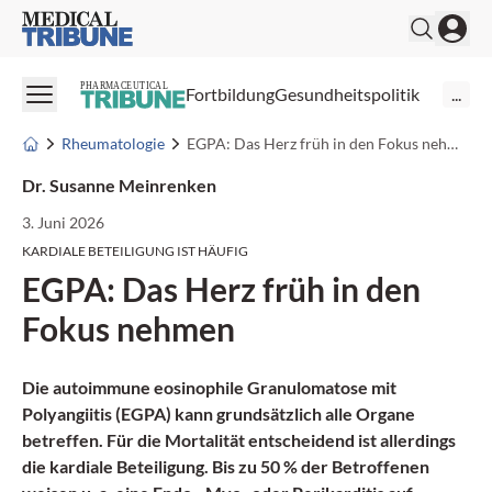
Medical Tribune
PHARMACEUTICAL
Fortbildung
Gesundheitspolitik
...
Rheumatologie
EGPA: Das Herz früh in den Fokus nehmen
Dr. Susanne Meinrenken
3. Juni 2026
KARDIALE BETEILIGUNG IST HÄUFIG
EGPA: Das Herz früh in den
Fokus nehmen
Die autoimmune eosinophile Granulomatose mit
Polyangiitis (EGPA) kann grundsätzlich alle Organe
betreffen. Für die Mortalität entscheidend ist allerdings
die kardiale Beteiligung. B
is
zu 50 % der Betroffenen