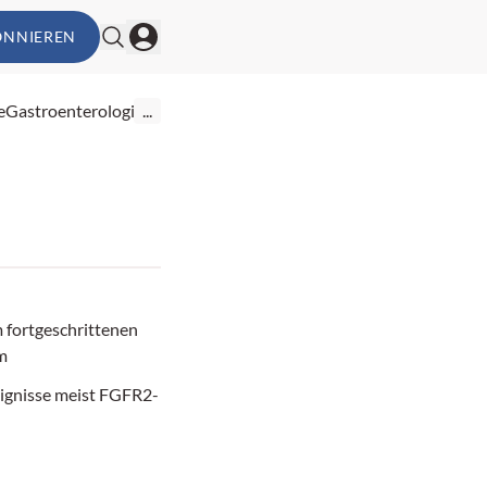
ONNIEREN
e
Gastroenterologie
...
m fortgeschrittenen
m
ignisse meist FGFR2-