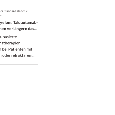
uer Standard ab der 2.
ie
Myelom: Talquetamab-
nen verlängern das
-basierte
nstherapien
 bei Patienten mit
m oder refraktärem
Myelom sowohl das
freie als auch das
leben gegenüber dem
Standardregime.