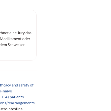
chnet eine Jury das
e Medikament oder
 dem Schweizer
fficacy and safety of
Ri-naïve
CCA) patients
ions/rearrangements
strointestinal