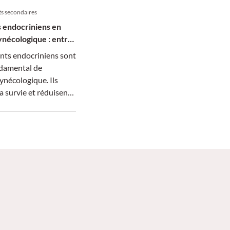
ts secondaires
 endocriniens en
ynécologique : entre
t qualité de vie
nts endocriniens sont
ndamental de
gynécologique. Ils
a survie et réduisent
écidive, mais leurs
irables
nt l’observance
e et diminuent la
ie. Une prise en charge
st donc indispensable
 l’efficacité du
t le bien-être des