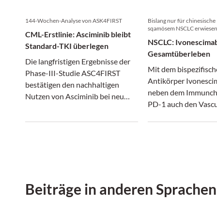
144-Wochen-Analyse von ASK4FIRST
Bislang nur für chinesische
sqamösem NSCLC erwiese
CML-Erstlinie: Asciminib bleibt
NSCLC: Ivonescimab
Standard-TKI überlegen
Gesamtüberleben
Die langfristigen Ergebnisse der
Mit dem bispezifisc
Phase-III-Studie ASC4FIRST
Antikörper Ivonesci
bestätigen den nachhaltigen
neben dem Immunch
Nutzen von Asciminib bei neu
PD-1 auch den Vascu
diagnostizierter CML in
Endothelial Growth 
chronischer Phase.
(VEGF) adressiert u
Immuntherapie und
antiangiogene Thera
verbindet, könnte ei
Kapitel beim NSCLC 
Beiträge in anderen Sprachen
Plattenepithelkarzi
Histologie aufgesch