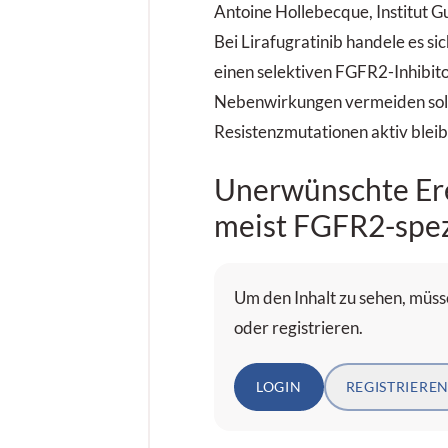
Antoine ­Hollebecque, Institut Gu
Bei Lirafugratinib handele es 
einen selektiven FGFR2-Inhibito
Nebenwirkungen vermeiden soll
Resistenzmutationen aktiv bleib
Unerwünschte Ere
meist FGFR2-spez
Um den Inhalt zu sehen, müsse
oder registrieren.
LOGIN
REGISTRIERE