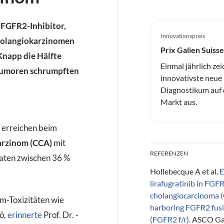
r FGFR2-Inhibitor,
Innovationspreis
holangiokarzinomen
Prix Galien Suisse
Knapp die Hälfte
Einmal jährlich zei
 Tumoren schrumpften
innovativste neu
Diagnostikum auf
Markt aus.
)
erreichen beim
arzinom (CCA)
mit
REFERENZEN
aten zwischen 36 %
Hollebecque A et al.
E
lirafugratinib in FGF
cholangiocarcinoma (
m-Toxizitäten wie
harboring FGFR2 fus
ö,
erinnerte
Prof. Dr. ­
(FGFR2 f/r)
. ASCO Ga