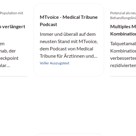
 Population mit
Potenzial als ne
MTvoice - Medical Tribune
n
Behandlungslin
Podcast
 verlängert
Multiples 
Kombinatio
Immer und überall auf dem
Überleben
neusten Stand mit MTvoice,
hen
Talquetamab
dem Podcast von Medical
mab, der
Kombinatio
Tribune für Ärztinnen und
eckpoint
verbesserten
Ärzte.
Voller Auszugstext
lar
rezidivierte
Factor
Multiplem 
nd damit
progressions
Gesamtüber
pie
bisherigen 
n neues
mit
nom-
lagen werden.