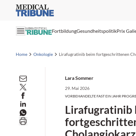
Medical Tribune
PHARMACEUTICAL
Fortbildung
Gesundheitspolitik
Prix Gali
Home
Onkologie
Lirafugratinib beim fortgeschrittenen C
Lara Sommer
29. Mai 2026
VORBEHANDELTE FAST EIN JAHR PROGR
Lirafugratinib
fortgeschritte
Cholangiokar