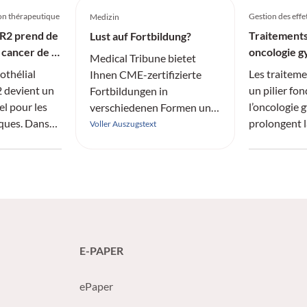
on thérapeutique
Gestion des effe
Medizin
ER2 prend de
Traitements
Lust auf Fortbildung?
 cancer de la
oncologie g
Medical Tribune bietet
efficacité e
othélial
Les traiteme
Ihnen CME-zertifizierte
2 devient un
un pilier fo
Fortbildungen in
l pour les
l’oncologie 
verschiedenen Formen und
iques. Dans
prolongent l
aus allen Fachrichtungen
Voller Auszugstext
 Sofiya
les taux de r
an.
 Lausanne,
effets indés
joue
compromette
uzumab
thérapeutiqu
 le dépistage
qualité de v
t
structurée e
i importe
pour garantir
E-PAPER
 le
traitement e
 maladies
patientes.
ePaper