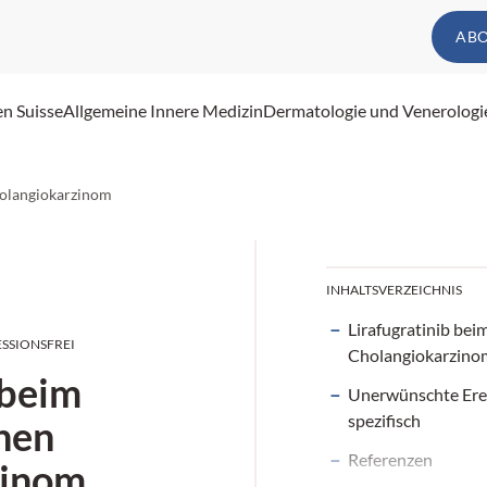
AB
en Suisse
Allgemeine Innere Medizin
Dermatologie und Venerologi
holangiokarzinom
INHALTSVERZEICHNIS
Lirafugratinib bei
ESSIONSFREI
Cholangiokarzino
 beim
Unerwünschte Ere
spezifisch
nen
Referenzen
zinom