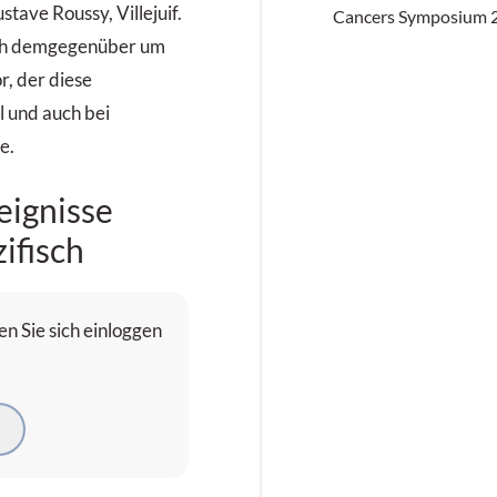
stave Roussy, Villejuif.
Cancers Symposium 2
sich demgegenüber um
r, der diese
 und auch bei
e.
ignisse
ifisch
n Sie sich einloggen
N