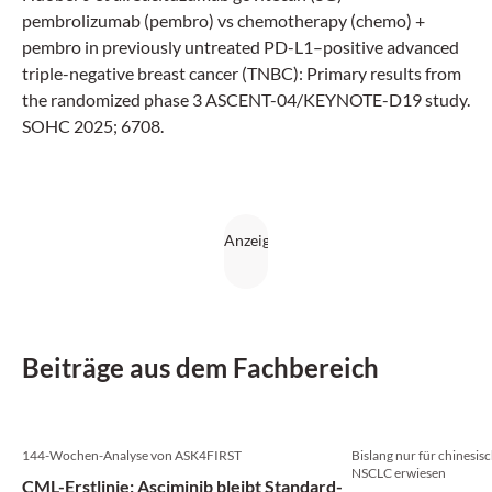
pembrolizumab (pembro) vs chemotherapy (chemo) +
pembro in previously untreated PD-L1–positive advanced
triple-negative breast cancer (TNBC): Primary results from
the randomized phase 3 ASCENT-04/KEYNOTE-D19 study.
SOHC 2025; 6708.
Beiträge aus dem Fachbereich
144-Wochen-Analyse von ASK4FIRST
Bislang nur für chinesi
NSCLC erwiesen
CML-Erstlinie: Asciminib bleibt Standard-