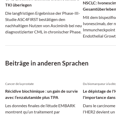
NSCLC: Ivonescim
TKI überlegen
Gesamtüberlebe
Die langfristigen Ergebnisse der Phase-III-
Mit dem bispezifi
Studie ASC4FIRST bestätigen den
Ivonescimab, der 
nachhaltigen Nutzen von Asciminib bei neu
Immuncheckpoint 
diagnostizierter CML in chronischer Phase.
Endothelial Growt
adressiert und da
antiangiogene The
ein neues Kapitel
Plattenepithelkar
Beiträge in anderen Sprachen
aufgeschlagen wer
Cancer de la prostate
Du biomarqueur à la déc
Récidive biochimique : un gain de survie
Le dépistage de l
avec l’enzalutamide plus TPA
l'importance dans 
Les données finales de l’étude EMBARK
Dans le carcinome 
montrent qu’un traitement par
l'HER2 devient un