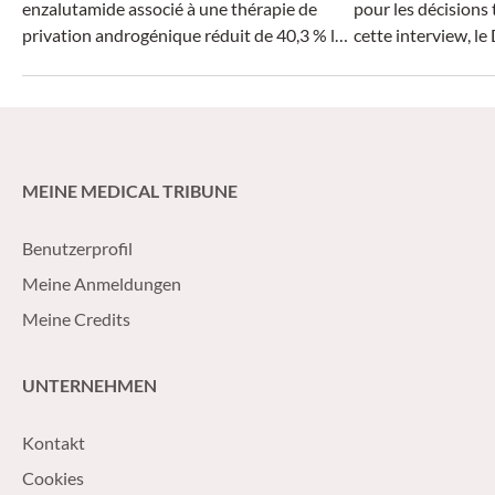
enzalutamide associé à une thérapie de
pour les décisions
privation androgénique réduit de 40,3 % le
cette interview, le
risque de décès chez les patients atteints
CHUV à Lausanne, e
d’un cancer de la prostate nmHSPC
aujourd’hui le tra
présentant un risque élevé de récidive
pourquoi le dépist
biochimique.
déterminant et ce 
pratique pour le tr
MEINE MEDICAL TRIBUNE
maladies HER2-pos
Benutzerprofil
Meine Anmeldungen
Meine Credits
UNTERNEHMEN
Kontakt
Cookies