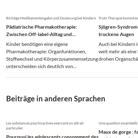
Richtige Medikamentengabe und Dosierung bei Kindern
Trotz Therapie kommt e
Pädiatrische Pharmakotherapie:
Sjögren-Syndrom 
Zwischen Off-label-Alltag und
trockene Augen
evidenzbasierten Empfehlungen
Kinder benötigen eine eigene
Auch bei Kindern 
Pharmakotherapie: Organfunktionen,
weit mehr als eine
Stoffwechsel und Körperzusammensetzung
drohen Organsch
unterscheiden sich deutlich von
Erwachsenen. Dosierungen und
Darreichungsformen müssen deshalb
speziell an die Pädiatrie angepasst werden.
Beiträge in anderen Sprachen
Les substances psychoactives exercent un attrait
Une question essentielle
particulier.
Maux de gorge : fa
Pourquoi les adolescents consomment des