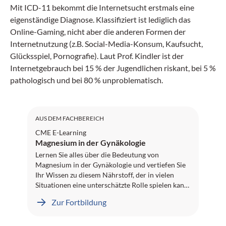
Mit ICD-11 bekommt die Internetsucht erstmals eine
eigenständige Diagnose. Klassifiziert ist lediglich das
Online-Gaming, nicht aber die anderen Formen der
Internetnutzung (z.B. Social-Media-Konsum, Kaufsucht,
Glücksspiel, Pornografie). Laut Prof. Kindler ist der
Internetgebrauch bei 15 % der Jugendlichen riskant, bei 5 %
pathologisch und bei 80 % unproblematisch.
SGAIM
AUS DEM FACHBEREICH
CME E-Learning
Magnesium in der Gynäkologie
Lernen Sie alles über die Bedeutung von
Magnesium in der Gynäkologie und vertiefen Sie
Ihr Wissen zu diesem Nährstoff, der in vielen
Situationen eine unterschätzte Rolle spielen kann.
Welche Patientinnengruppen sind besonders
Zur Fortbildung
häufig von einem Magnesiummangel betroffen?
Wie beeinflusst Magnesium Beschwerden im
Zusammenhang mit oralen Kontrazeptiva, PMS,