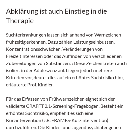
Schwangerschaft, Menopause, Migräne oder
Abklärung ist auch Einstieg in die
Osteoporose? Und wann kann eine gezielte
Supplementierung sinnvoll sein? All das erfahren
Therapie
Sie in praxisnahen Fachtexten, einer Kasuistik
und einem Video-Interview. Dieses E-Learning-
Suchterkrankungen lassen sich anhand von Warnzeichen
Projekt wurde in Zusammenarbeit mit Dr. Erwin
Grüter, Leitender Arzt Nephrologie und Dialyse
frühzeitig erkennen. Dazu zählen Leistungseinbussen,
am Kantonsspital Baden, erstellt. Wir wünschen
Konzentrationsschwächen, Veränderungen von
Ihnen viel Erfolg!
Freizeitinteressen oder das Auffinden von verschiedenen
Zubereitungen von Substanzen. «Diese Zeichen treten auch
isoliert in der Adoleszenz auf. Liegen jedoch mehrere
Kriterien vor, deutet dies auf ein erhöhtes Suchtrisiko hin»,
erläuterte Prof. Kindler.
Für das Erfassen von Frühwarnzeichen eignet sich der
validierte CRAFFT 2.1-Screening-Fragebogen. Besteht ein
erhöhtes Suchtrisiko, empfiehlt es sich eine
Kurzintervention (z.B. FRAMES-Kurzintervention)
durchzuführen. Die Kinder- und Jugendpsychiater gehen