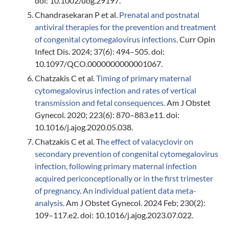
doi: 10.1002/uog.29197.
Chandrasekaran P et al.
Prenatal and postnatal
antiviral therapies for the prevention and treatment
of congenital cytomegalovirus infections.
Curr Opin
Infect Dis. 2024; 37(6): 494–505. doi:
10.1097/QCO.0000000000001067.
Chatzakis C et al.
Timing of primary maternal
cytomegalovirus infection and rates of vertical
transmission and fetal consequences.
Am J Obstet
Gynecol. 2020; 223(6): 870–883.e11. doi:
10.1016/j.ajog.2020.05.038.
Chatzakis C et al. T
he effect of valacyclovir on
secondary prevention of congenital cytomegalovirus
infection, following primary maternal infection
acquired periconceptionally or in the first trimester
of pregnancy
.
An individual patient data meta-
analysis.
Am J Obstet Gynecol. 2024 Feb; 230(2):
109–117.e2. doi: 10.1016/j.ajog.2023.07.022.