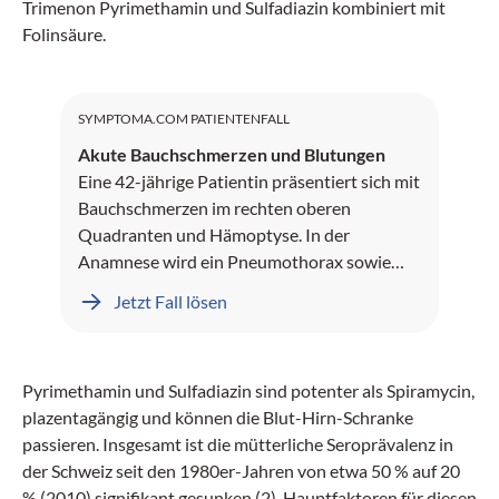
Trimenon Pyrimethamin und Sulfadiazin kombiniert mit
Folinsäure.
SYMPTOMA.COM PATIENTENFALL
Akute Bauchschmerzen und Blutungen
Eine 42-jährige Patientin präsentiert sich mit
Bauchschmerzen im rechten oberen
Quadranten und Hämoptyse. In der
Anamnese wird ein Pneumothorax sowie
Leberblutungen dokumentiert.
Jetzt Fall lösen
Pyrimethamin und Sulfadiazin sind potenter als Spiramycin,
plazentagängig und können die Blut-Hirn-Schranke
passieren. Insgesamt ist die mütterliche Seroprävalenz in
der Schweiz seit den 1980er-Jahren von etwa 50 % auf 20
% (2010) signifikant gesunken (2). Hauptfaktoren für diesen