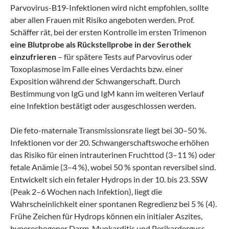
Parvovirus-B19-Infektionen wird nicht empfohlen, sollte
aber allen Frauen mit Risiko angeboten werden. Prof.
Schäffer rät, bei der ersten Kontrolle im ersten Trimenon
eine Blutprobe als Rückstellprobe in der Serothek
einzufrieren
– für spätere Tests auf Parvovirus oder
Toxoplasmose im Falle eines Verdachts bzw. einer
Exposition während der Schwangerschaft. Durch
Bestimmung von IgG und IgM kann im weiteren Verlauf
eine Infektion bestätigt oder ausgeschlossen werden.
Die feto-maternale Transmissionsrate liegt bei 30–50 %.
Infektionen vor der 20. Schwangerschaftswoche erhöhen
das Risiko für einen intrauterinen Fruchttod (3–11 %) oder
fetale Anämie (3–4 %), wobei 50 % spontan reversibel sind.
Entwickelt sich ein fetaler Hydrops in der 10. bis 23. SSW
(Peak 2–6 Wochen nach Infektion), liegt die
Wahrscheinlichkeit einer spontanen Regredienz bei 5 % (4).
Frühe Zeichen für Hydrops können ein initialer Aszites,
hyperechogener Darm, Myokarditis und Perikarderguss