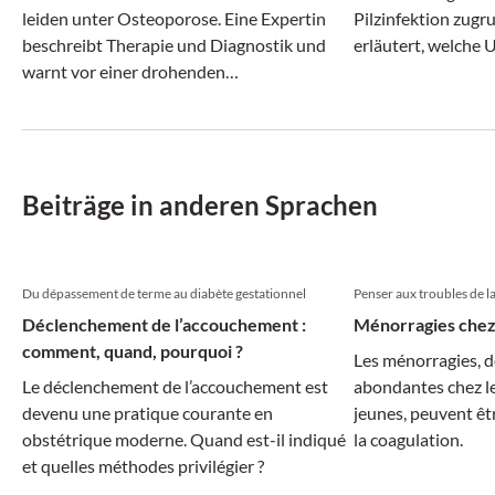
leiden unter Osteoporose. Eine Expertin
Pilzinfektion zugr
beschreibt Therapie und Diagnostik und
erläutert, welche 
warnt vor einer drohenden
kommen und wie d
Behandlungslücke.
Einzelfall aussieht.
Beiträge in anderen Sprachen
Du dépassement de terme au diabète gestationnel
Penser aux troubles de l
Déclenchement de l’accouchement :
Ménorragies chez
comment, quand, pourquoi ?
Les ménorragies, d
Le déclenchement de l’accouchement est
abondantes chez les
devenu une pratique courante en
jeunes, peuvent êtr
obstétrique moderne. Quand est-il indiqué
la coagulation.
et quelles méthodes privilégier ?