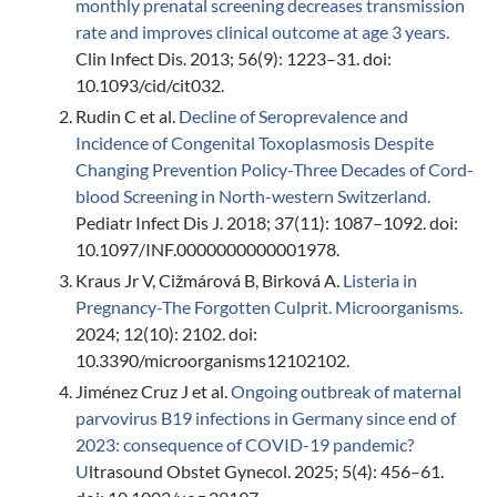
monthly prenatal screening decreases transmission
rate and improves clinical outcome at age 3 years.
Clin Infect Dis. 2013; 56(9): 1223–31. doi:
10.1093/cid/cit032.
Rudin C et al.
Decline of Seroprevalence and
Incidence of Congenital Toxoplasmosis Despite
Changing Prevention Policy-Three Decades of Cord-
blood Screening in North-western Switzerland.
Pediatr Infect Dis J. 2018; 37(11): 1087–1092. doi:
10.1097/INF.0000000000001978.
Kraus Jr V, Cižmárová B, Birková A.
Listeria in
Pregnancy-The Forgotten Culprit. Microorganisms.
2024; 12(10): 2102. doi:
10.3390/microorganisms12102102.
Jiménez Cruz J et al.
Ongoing outbreak of maternal
parvovirus B19 infections in Germany since end of
2023: consequence of COVID-19 pandemic?
U
ltrasound Obstet Gynecol. 2025; 5(4): 456–61.