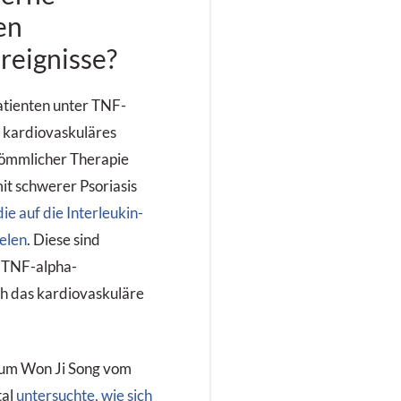
en
reignisse?
atienten unter TNF-
s kardiovaskuläres
rkömmlicher Therapie
it schwerer Psoriasis
die auf die Interleukin-
elen
. Diese sind
s TNF-alpha-
ch das kardiovaskuläre
 um Won Ji Song vom
tal
untersuchte, wie sich