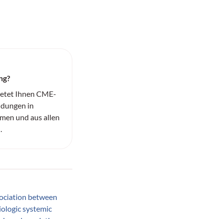
ng?
ietet Ihnen CME-
ildungen in
men und aus allen
.
ociation between
iologic systemic