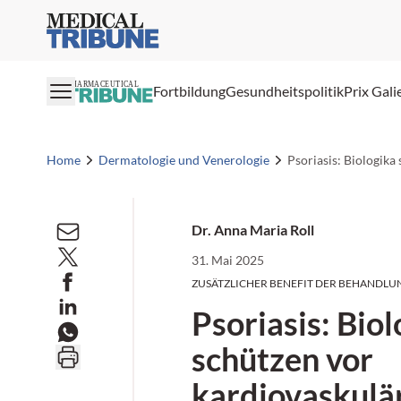
Medical Tribune
PHARMACEUTICAL
Fortbildung
Gesundheitspolitik
Prix Gali
Home
Dermatologie und Venerologie
Psoriasis: Biologika
Dr. Anna Maria Roll
31. Mai 2025
ZUSÄTZLICHER BENEFIT DER BEHANDLU
Psoriasis: Bio
schützen vor
kardiovaskulä