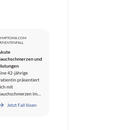
SYMPTOMA.COM
ATIENTENFALL
Akute
Bauchschmerzen und
Blutungen
ine 42-jährige
atientin präsentiert
ich mit
Bauchschmerzen im
echten oberen
Jetzt Fall lösen
Quadranten und
ämoptyse. In der
namnese wird ein
Pneumothorax sowie