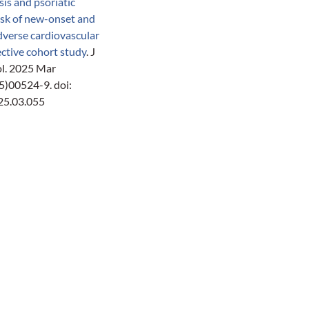
sis and psoriatic
risk of new-onset and
dverse cardiovascular
ective cohort study
. J
l. 2025 Mar
)00524-9. doi:
25.03.055