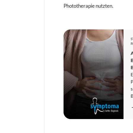
Phototherapie nutzten.
P
E
P
s
r
H
A