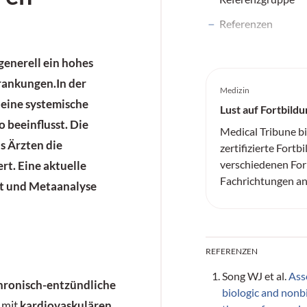
Referenzen
generell ein hohes
krankungen.In der
Medizin
e eine systemische
Lust auf Fortbildu
o beeinflusst. Die
Medical Tribune b
as Ärzten die
zertifizierte Fortb
verschiedenen For
t. Eine aktuelle
Fachrichtungen an
it und Metaanalyse
REFERENZEN
Song WJ et al.
Ass
hronisch-entzündliche
biologic and nonb
 mit
kardiovaskulären