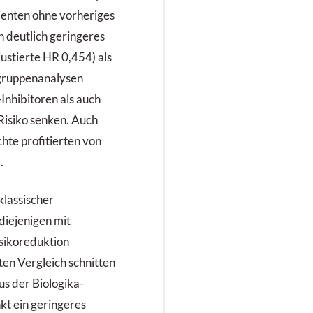
ienten ohne vorheriges
 deutlich geringeres
djustierte HR 0,454) als
gruppenanalysen
Inhibitoren als auch
Risiko senken. Auch
te profitierten von
.
klassischer
diejenigen mit
sikoreduktion
ten Vergleich schnitten
us der Biologika-
kt ein geringeres