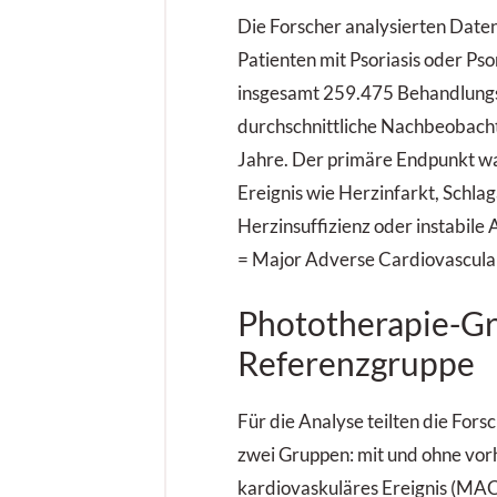
L
Die Forscher analysierten Date
d
Patienten mit Psoriasis oder Pso
insgesamt 259.475 Behandlungs
durchschnittliche Nachbeobacht
Jahre. Der primäre Endpunkt wa
Ereignis wie Herzinfarkt, Schlaga
Herzinsuffizienz oder instabile
= Major Adverse Cardiovascular
Phototherapie-Gr
Referenzgruppe
Für die Analyse teilten die Forsc
zwei Gruppen: mit und ohne vor
kardiovaskuläres Ereignis (MAC