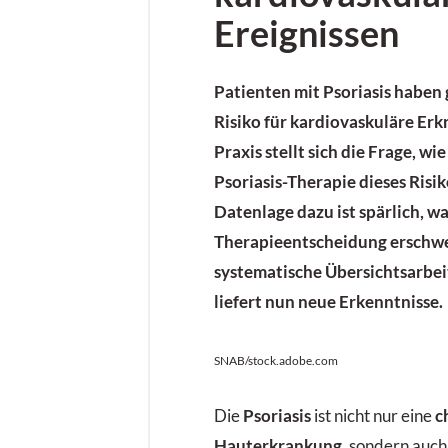
Ereignissen
Patienten mit Psoriasis haben 
Risiko für kardiovaskuläre Er
Praxis stellt sich die Frage, wi
Psoriasis-Therapie dieses Risik
Datenlage dazu ist spärlich, w
Therapieentscheidung erschwer
systematische Übersichtsarbe
liefert nun neue Erkenntnisse.
SNAB/stock.adobe.com
Die
Psoriasis
ist nicht nur eine
c
Hauterkrankung
, sondern auch