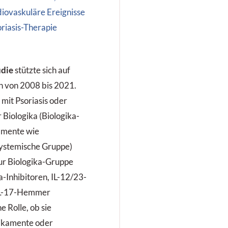
iovaskuläre Ereignisse
riasis-Therapie
udie
stützte sich auf
n von 2008 bis 2021.
mit Psoriasis oder
 Biologika (Biologika-
amente wie
systemische Gruppe)
Zur Biologika-Gruppe
a-Inhibitoren, IL-12/23-
IL-17-Hemmer
e Rolle, ob sie
dikamente oder