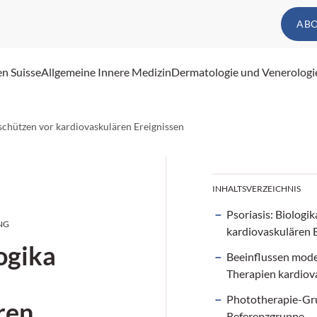
AB
en Suisse
Allgemeine Innere Medizin
Dermatologie und Venerologi
 schützen vor kardiovaskulären Ereignissen
INHALTSVERZEICHNIS
Psoriasis: Biologi
NG
kardiovaskulären 
logika
Beeinflussen mode
Therapien kardiova
Phototherapie-Gr
ren
Referenzgruppe