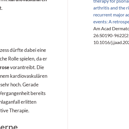
therapy for psoria
arthritis and the 
t.
recurrent major a
events: A retrosp
Am Acad Dermato
26:S0190-9622(25
10.1016/j.jaad.20
ess dürfte dabei eine
he Rolle spielen, da er
erose
vorantreibt. Die
einem kardiovaskulären
st sehr hoch. Gerade
 Vergangenheit bereits
laganfall erlitten
tive Therapie.
derne