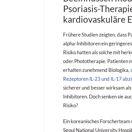
Psoriasis-Therapi
kardiovaskuläre E
Frühere Studien zeigten, dass P
alpha-Inhibitoren ein geringere
Risiko hatten als solche mit he
oder Phototherapie. Patienten m
erhalten zunehmend Biologika,
Rezeptoren IL-23 und IL-17 abzi
sicherer und besser wirksam al
Inhibitoren. Doch senken sie au
Risiko?
Ein koreanisches Forscherteam
Seoul National University Hospi