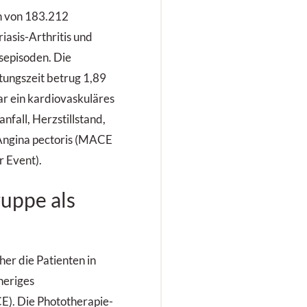
eberblutungen
n von 183.212
okumentiert.
riasis-Arthritis und
episoden. Die
ungszeit betrug 1,89
r ein kardiovaskuläres
nfall, Herzstillstand,
 Angina pectoris (MACE
 Event).
uppe als
her die Patienten in
heriges
E). Die Phototherapie-