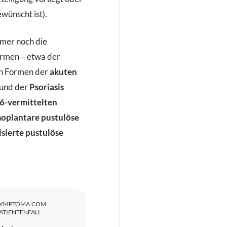
ewünscht ist).
mmer noch die
ormen – etwa der
en Formen der
akuten
und der
Psoriasis
36-vermittelten
oplantare pustulöse
isierte pustulöse
SYMPTOMA.COM
ATIENTENFALL