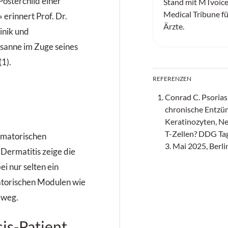
Posterchild einer
Stand mit MTvoice
Medical Tribune f
erinnert Prof. Dr.
Ärzte.
inik und
anne im Zuge seines
1).
REFERENZEN
Conrad C. Psorias
chronische Entzü
Keratinozyten, Ne
T-Zellen? DDG Ta
mmatorischen
3. Mai 2025, Berli
Dermatitis zeige die
i nur selten ein
atorischen Modulen wie
lweg.
is-Patient,