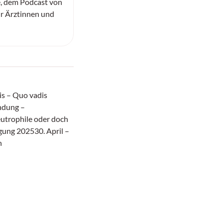
, dem Podcast von
ür Ärztinnen und
is – Quo vadis
ndung –
utrophile oder doch
gung 202530. April –
n