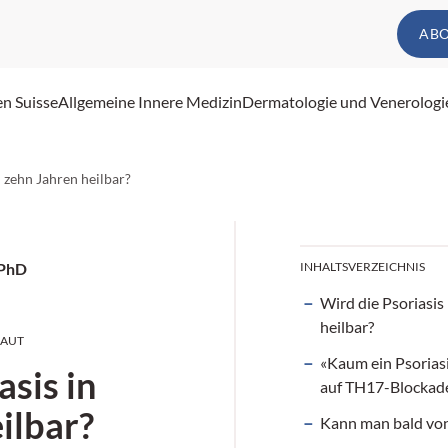
AB
en Suisse
Allgemeine Innere Medizin
Dermatologie und Venerologi
n zehn Jahren heilbar?
 PhD
INHALTSVERZEICHNIS
Wird die Psoriasis
heilbar?
HAUT
«Kaum ein Psoriasi
asis in
auf TH17-Blockade
ilbar?
Kann man bald von