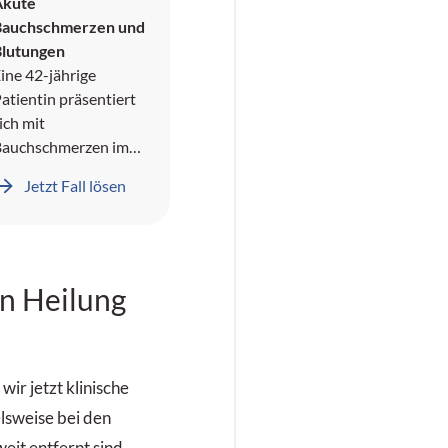
Akute
Bauchschmerzen und
Blutungen
ine 42-jährige
atientin präsentiert
ich mit
Bauchschmerzen im
echten oberen
Jetzt Fall lösen
Quadranten und
ämoptyse. In der
namnese wird ein
Pneumothorax sowie
n Heilung
eberblutungen
okumentiert.
wir jetzt klinische
elsweise bei den
it entfernt sind.