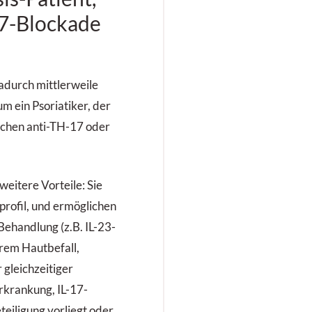
17-Blockade
adurch mittlerweile
m ein Psoriatiker, der
eichen anti-TH-17 oder
weitere Vorteile: Sie
profil, und ermöglichen
 Behandlung (z.B. IL-23-
erem Hautbefall,
gleichzeitiger
rkrankung, IL-17-
teiligung vorliegt oder