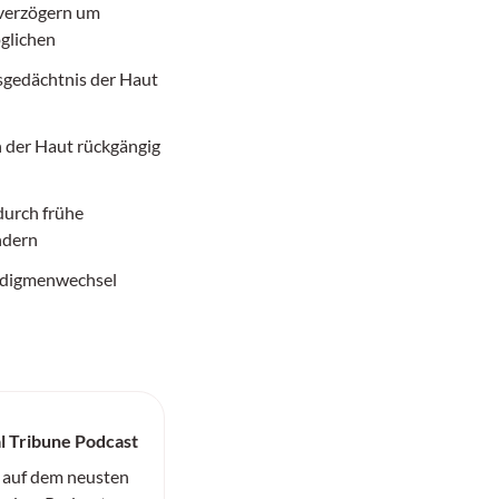
verzögern um
glichen
sgedächtnis der Haut
n der Haut rückgängig
durch frühe
ndern
radigmenwechsel
l Tribune Podcast
 auf dem neusten