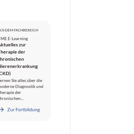
US DEM FACHBEREICH
ME E-Learning
ktuelles zur
herapie der
hronischen
Nierenerkrankung
(CKD)
ernen Sie alles über die
oderne Diagnostik und
herapie der
hronischen
ierenerkrankung
Zur Fortbildung
CKD) und krönen Sie
hr erworbenes Wissen
it einem
ortbildungspunkt der