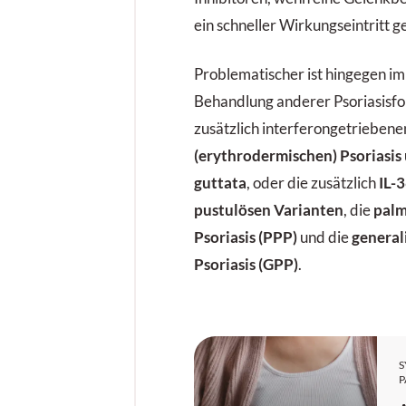
ein schneller Wirkungseintritt g
Problematischer ist hingegen i
Behandlung anderer Psoriasisf
zusätzlich interferongetrieben
(erythrodermischen) Psoriasis
guttata
, oder die zusätzlich
IL-
pustulösen Varianten
, die
palm
Psoriasis (PPP)
und die
general
Psoriasis (GPP)
.
P