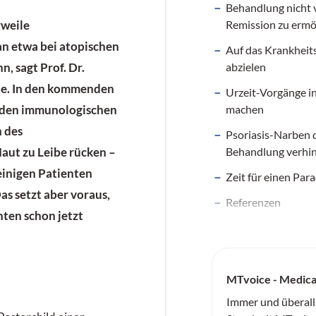
Behandlung nicht 
Remission zu ermö
rweile
n etwa bei atopischen
Auf das Krankheit
abzielen
, sagt Prof. Dr.
e. In den kommenden
Urzeit-Vorgänge i
machen
 den immunologischen
 des
Psoriasis-Narben 
Behandlung verhi
aut zu Leibe rücken –
einigen Patienten
Zeit für einen Pa
as setzt aber voraus,
Referenzen
nten schon jetzt
MTvoice - Medica
Immer und überall