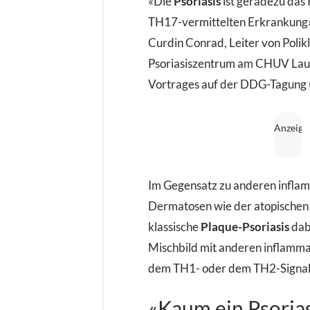
«Die
Psoriasis
ist geradezu das 
TH17-vermittelten Erkrankung» 
Curdin Conrad, Leiter von Polikl
Psoriasiszentrum am CHUV Laus
Vortrages auf der DDG-Tagung (
Im Gegensatz zu anderen infla
Dermatosen wie der atopischen 
klassische
Plaque-Psoriasis
dabe
Mischbild mit anderen inflamm
dem TH1- oder dem TH2-Signa
«Kaum ein Psorias