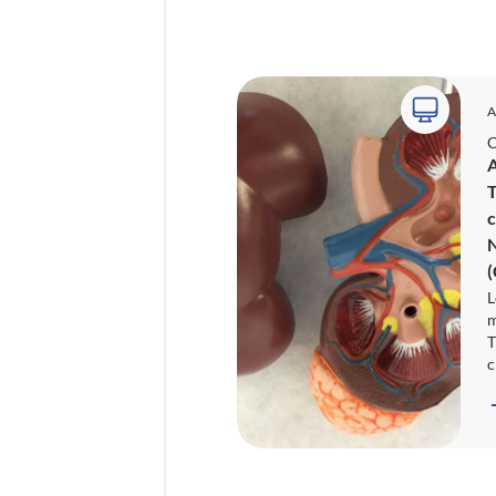
A
C
A
T
c
L
m
T
c
N
(
I
m
F