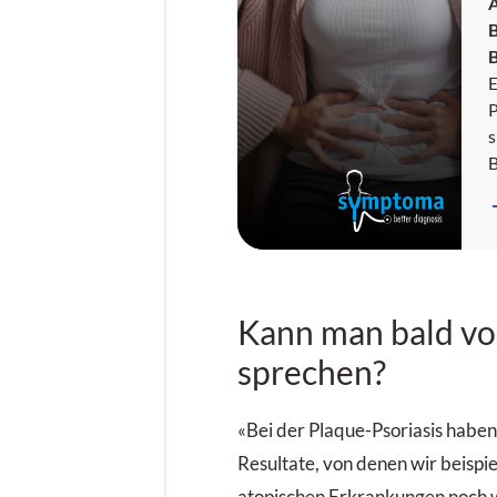
E
P
s
r
H
A
Kann man bald vo
L
d
sprechen?
«Bei der Plaque-Psoriasis haben 
Resultate, von denen wir beispi
atopischen Erkrankungen noch we