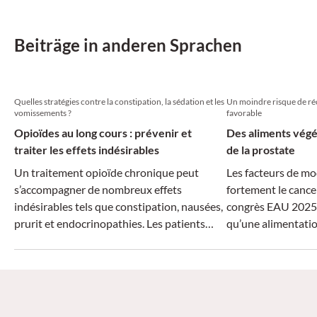
Komplikationen führen.
Beiträge in anderen Sprachen
Quelles stratégies contre la constipation, la sédation et les
Un moindre risque de réc
vomissements ?
favorable
Opioïdes au long cours : prévenir et
Des aliments végé
traiter les effets indésirables
de la prostate
Un traitement opioïde chronique peut
Les facteurs de mo
s’accompagner de nombreux effets
fortement le cancer
indésirables tels que constipation, nausées,
congrès EAU 2025,
prurit et endocrinopathies. Les patients
qu’une alimentati
atteints de douleurs chroniques doivent en
végétale peut rédui
être informés d’emblée, notamment pour
et améliorer nettem
faciliter la mise en place de mesures
compris la fonction
correctives ciblées.