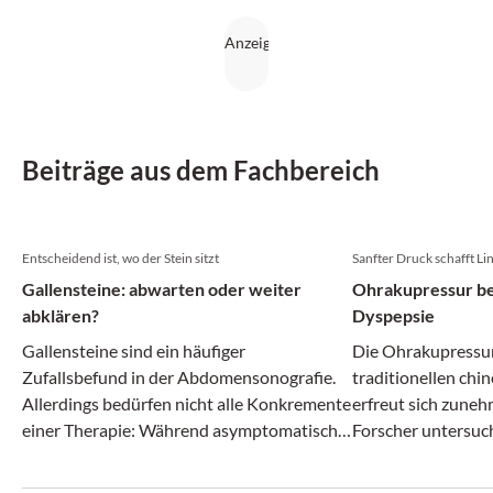
Beiträge aus dem Fachbereich
Entscheidend ist, wo der Stein sitzt
Sanfter Druck schafft L
Gallensteine: abwarten oder weiter
Ohrakupressur bei
abklären?
Dyspepsie
Gallensteine sind ein häufiger
Die Ohrakupressur
Zufallsbefund in der Abdomensonografie.
traditionellen chi
Allerdings bedürfen nicht alle Konkremente
erfreut sich zuneh
einer Therapie: Während asymptomatische
Forscher untersuch
Gallenblasensteine oft bleiben dürfen,
Patienten mit funk
können Steine im Gallengang zu relevanten
Insomnie.