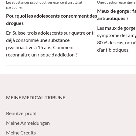
Les substances psychoactives exercent un attrait
Une question essentielle
particulier.
Maux de gorge : fa
Pourquoi les adolescents consomment des
antibiotiques ?
drogues
Les maux de gorge 
En Suisse, trois adolescents sur quatre ont
symptôme de l’amyg
déjà consommé une substance
80 % des cas, ne n
psychoactive à 15 ans. Comment
d’antibiotiques.
reconnaître un risque d’addiction ?
MEINE MEDICAL TRIBUNE
Benutzerprofil
Meine Anmeldungen
Meine Credits