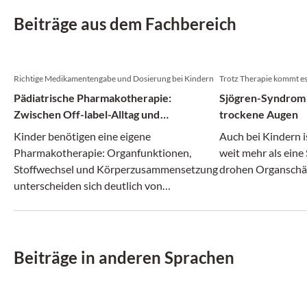
Beiträge aus dem Fachbereich
Richtige Medikamentengabe und Dosierung bei Kindern
Trotz Therapie kommt e
Pädiatrische Pharmakotherapie:
Sjögren-Syndrom 
Zwischen Off-label-Alltag und
trockene Augen
evidenzbasierten Empfehlungen
Kinder benötigen eine eigene
Auch bei Kindern 
Pharmakotherapie: Organfunktionen,
weit mehr als eine
Stoffwechsel und Körperzusammensetzung
drohen Organsch
unterscheiden sich deutlich von
Erwachsenen. Dosierungen und
Darreichungsformen müssen deshalb
speziell an die Pädiatrie angepasst werden.
Beiträge in anderen Sprachen