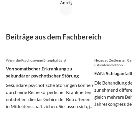
Beiträge aus dem Fachbereich
Wenn die Psychose eine Enzephalitis ist
Neues zu Zeitfenster, Ge
Patientenselektion
Von somatischer Erkrankung zu
EAN: Schlaganfall
sekundärer psychotischer Störung
Die Behandlung des
Sekundäre psychotische Störungen können
zunehmend differen
durch eine Reihe körperlicher Krankheiten
gleich mehrere Bei
entstehen, die das Gehirn der Betroffenen
Jahreskongress de
in Mitleidenschaft ziehen. Sie lassen sich, je
nach Auslöser, in verschiedene Typen
unterteilen.