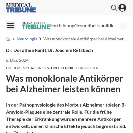
Medical Tribune
PHARMACEUTICAL
Fortbildung
Gesundheitspolitik
...
Neurologie
Was monoklonale Antikörper bei Alzheimer leisten können
Dr. Dorothea Ranft
,
Dr. Joachim Retzbach
6. Dez. 2024
DIE DEMENZ HAT IHREN SCHRECKEN NICHT VERLOREN
Was monoklonale Antikörper
bei Alzheimer leisten können
In der Pathophysiologie des Morbus Alzheimer spielen β-
Amyloid-Plaques eine zentrale Rolle. Für die frühe
Therapie der Erkrankung wurden mehrere Antikörper
entwickelt, deren klinische Effekte jedoch begrenzt sind.