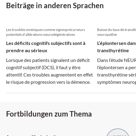
Beiträge in anderen Sprachen
Les troubles mnésiques comme signesprécurseurs
Baisse du taux de transth
potentiels d’altérations neurodégénératives
neuropathie
Les déficits cognitifs subjectifs sont à
L’éplontersen dans
prendre au sérieux
transthyrétine
Lorsque des patients signalent un déficit
Dans l’étude NEU
cognitif subjectif (DCS), il faut y être
l’éplontersen a per
attentif. Ces troubles augmentent en effet
transthyrétine séri
le risque de progression vers la démence.
symptômes neurop
Fortbildungen zum Thema