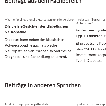
Beiträge aus dem Fachbereich
Mitunter ist eine zu rasche HbA1c-Senkung der Auslöser
Inselautoantikörper-Test
Vorbelastung?
Die vielen Gesichter der diabetischen
Frühscreening ide
Neuropathie
Typ-1-Diabetes-F
Diabetes kann neben der klassischen
Eine deutsche Pop
Polyneuropathie auch atypische
über 220.000 Kinde
Neuropathien verursachen. Worauf es bei
Inselautoantikörpe
Diagnostik und Behandlung ankommt.
Typ-1-Diabetes.
Beiträge in anderen Sprachen
Au-delà de la polyneuropathie distale
Syndrome des ovaires po