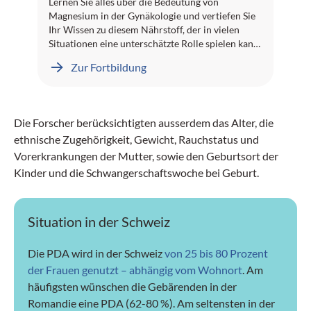
Lernen Sie alles über die Bedeutung von
Magnesium in der Gynäkologie und vertiefen Sie
Ihr Wissen zu diesem Nährstoff, der in vielen
Situationen eine unterschätzte Rolle spielen kann.
Welche Patientinnengruppen sind besonders
Zur Fortbildung
häufig von einem Magnesiummangel betroffen?
Wie beeinflusst Magnesium Beschwerden im
Zusammenhang mit oralen Kontrazeptiva, PMS,
Schwangerschaft, Menopause, Migräne oder
Die Forscher berücksichtigten ausserdem das Alter, die
Osteoporose? Und wann kann eine gezielte
ethnische Zugehörigkeit, Gewicht, Rauchstatus und
Supplementierung sinnvoll sein? All das erfahren
Sie in praxisnahen Fachtexten, einer Kasuistik
Vorerkrankungen der Mutter, sowie den Geburtsort der
und einem Video-Interview. Dieses E-Learning-
Kinder und die Schwangerschaftswoche bei Geburt.
Projekt wurde in Zusammenarbeit mit Dr. Erwin
Grüter, Leitender Arzt Nephrologie und Dialyse
am Kantonsspital Baden, erstellt. Wir wünschen
Situation in der Schweiz
Ihnen viel Erfolg!
Die PDA wird in der Schweiz
von 25 bis 80 Prozent
der Frauen genutzt – abhängig vom Wohnort
. Am
häufigsten wünschen die Gebärenden in der
Romandie eine PDA (62-80 %). Am seltensten in der