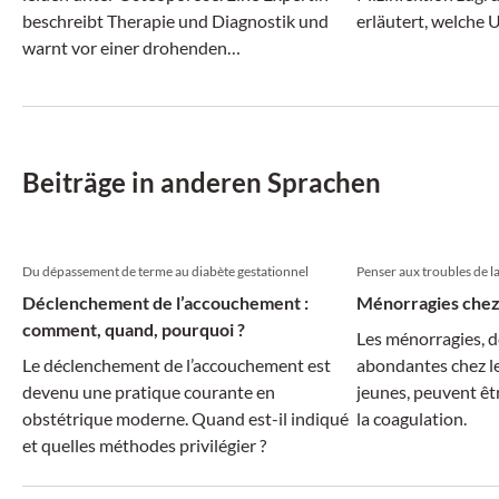
beschreibt Therapie und Diagnostik und
erläutert, welche 
warnt vor einer drohenden
kommen und wie d
Behandlungslücke.
Einzelfall aussieht.
Beiträge in anderen Sprachen
Du dépassement de terme au diabète gestationnel
Penser aux troubles de l
Déclenchement de l’accouchement :
Ménorragies chez
comment, quand, pourquoi ?
Les ménorragies, d
Le déclenchement de l’accouchement est
abondantes chez les
devenu une pratique courante en
jeunes, peuvent êtr
obstétrique moderne. Quand est-il indiqué
la coagulation.
et quelles méthodes privilégier ?