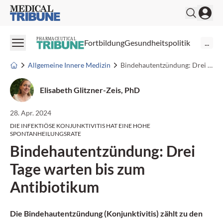
Medical Tribune
PHARMACEUTICAL
Fortbildung
Gesundheitspolitik
...
Allgemeine Innere Medizin
Bindehautentzündung: Drei Tage warten bis zum Antibiotikum
Elisabeth Glitzner-Zeis, PhD
28. Apr. 2024
DIE INFEKTIÖSE KONJUNKTIVITIS HAT EINE HOHE
SPONTANHEILUNGSRATE
Bindehautentzündung: Drei
Tage warten bis zum
Antibiotikum
Die Bindehautentzündung (Konjunktivitis) zählt zu den