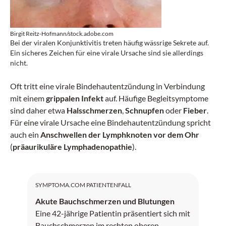
Birgit Reitz-Hofmann/stock.adobe.com
Bei der viralen Konjunktivitis treten häufig wässrige Sekrete auf.
Ein sicheres Zeichen für eine virale Ursache sind sie allerdings
nicht.
Oft tritt eine virale Bindehautentzündung in Verbindung
mit einem
grippalen Infekt
auf. Häufige Begleitsymptome
sind daher etwa
Halsschmerzen
,
Schnupfen
oder
Fieber
.
Für eine virale Ursache eine Bindehautentzündung spricht
auch ein
Anschwellen der Lymphknoten vor dem Ohr
(
präaurikuläre Lymphadenopathie
).
SYMPTOMA.COM PATIENTENFALL
Akute Bauchschmerzen und Blutungen
Eine 42-jährige Patientin präsentiert sich mit
Bauchschmerzen im rechten oberen