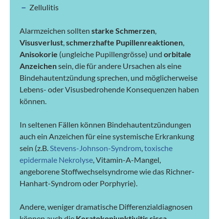
Zellulitis
Alarmzeichen sollten
starke Schmerzen
,
Visusverlust
,
schmerzhafte Pupillenreaktionen
,
Anisokorie
(ungleiche Pupillengrösse) und
orbitale
Anzeichen
sein, die für andere Ursachen als eine
Bindehautentzündung sprechen, und möglicherweise
Lebens- oder Visusbedrohende Konsequenzen haben
können.
In seltenen Fällen können Bindehautentzündungen
auch ein Anzeichen für eine systemische Erkrankung
sein (z.B.
Stevens-Johnson-Syndrom
,
toxische
epidermale Nekrolyse
, Vitamin-A-Mangel,
angeborene Stoffwechselsyndrome wie das Richner-
Hanhart-Syndrom oder Porphyrie).
Andere, weniger dramatische Differenzialdiagnosen
können auch die
Keratokonjunktivitis sicca