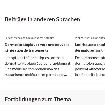
können sich ganz u
Erkrankungen verb
Beiträge in anderen Sprachen
La recherche a fait des avancées notables
Vitiligo, psoriasis et autr
Dermatite atopique : vers une nouvelle
Les risques ophta
génération de traitements
dermatoses sont r
Les options thérapeutiques contre la
De nombreuses aff
dermatite atopique évoluent rapidement.
dermatologiques, e
Une meilleure compréhension des
peuvent affecter le
mécanismes moléculaires permet des
la blépharite à la cé
traitements plus ciblés, tandis que la
dimension systémique de la maladie suscite
un intérêt croissant.
Fortbildungen zum Thema