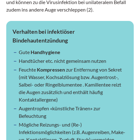
und können zu die Virusinfektion bei unilateralem Befall
zudem ins andere Auge verschleppen (2).
Verhalten bei infektiöser
Bindehautentzündung
Gute
Handhygiene
Handtücher etc. nicht gemeinsam nutzen
Feuchte
Kompressen
zur Entfernung von Sekret
(mit Wasser, Kochsalzlösung bzw. Augentrost-,
Salbei- oder Ringelblumentee . Kamillentee reizt
die Augen zusätzlich und enthält häufig
Kontaktallergene)
Augentropfen «künstliche Tränen» zur
Befeuchtung
Mögliche Reizungs- und (Re-)
Infektionsmöglichkeiten (z.B. Augenreiben, Make-
up, Kontaktlinsen, Zugluft, Staub) vermeiden