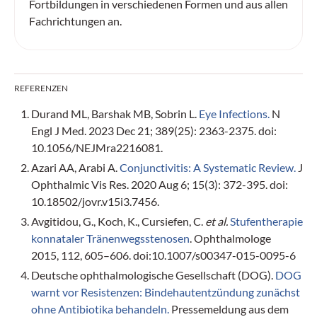
Fortbildungen in verschiedenen Formen und aus allen
Fachrichtungen an.
REFERENZEN
Durand ML, Barshak MB, Sobrin L.
Eye Infections.
N
Engl J Med. 2023 Dec 21; 389(25): 2363-2375. doi:
10.1056/NEJMra2216081.
Azari AA, Arabi A.
Conjunctivitis: A Systematic Review.
J
Ophthalmic Vis Res. 2020 Aug 6; 15(3): 372-395. doi:
10.18502/jovr.v15i3.7456.
Avgitidou, G., Koch, K., Cursiefen, C.
et al.
Stufentherapie
konnataler Tränenwegsstenosen
. Ophthalmologe
2015, 112, 605–606. doi:10.1007/s00347-015-0095-6
Deutsche ophthalmologische Gesellschaft (DOG).
DOG
warnt vor Resistenzen: Bindehautentzündung zunächst
ohne Antibiotika behandeln.
Pressemeldung aus dem