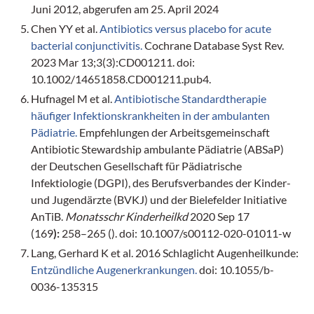
Juni 2012, abgerufen am 25. April 2024
Chen YY et al.
Antibiotics versus placebo for acute
bacterial conjunctivitis.
Cochrane Database Syst Rev.
2023 Mar 13;3(3):CD001211. doi:
10.1002/14651858.CD001211.pub4.
Hufnagel M et al.
Antibiotische Standardtherapie
häufiger Infektionskrankheiten in der ambulanten
Pädiatrie.
Empfehlungen der Arbeitsgemeinschaft
Antibiotic Stewardship ambulante Pädiatrie (ABSaP)
der Deutschen Gesellschaft für Pädiatrische
Infektiologie (DGPI), des Berufsverbandes der Kinder-
und Jugendärzte (BVKJ) und der Bielefelder Initiative
AnTiB.
Monatsschr Kinderheilkd
2020 Sep 17
(169
):
258–265 (). doi: 10.1007/s00112-020-01011-w
Lang, Gerhard K et al. 2016
Schlaglicht Augenheilkunde:
Entzündliche Augenerkrankungen.
doi: 10.1055/b-
0036-135315