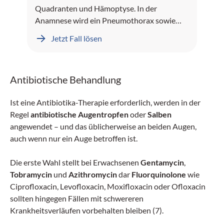
Quadranten und Hämoptyse. In der
Anamnese wird ein Pneumothorax sowie
Leberblutungen dokumentiert.
Jetzt Fall lösen
Antibiotische Behandlung
Ist eine Antibiotika-Therapie erforderlich, werden in der
Regel
antibiotische Augentropfen
oder
Salben
angewendet – und das üblicherweise an beiden Augen,
auch wenn nur ein Auge betroffen ist.
Die erste Wahl stellt bei Erwachsenen
Gentamycin
,
Tobramycin
und
Azithromycin
dar
Fluorquinolone
wie
Ciprofloxacin, Levofloxacin, Moxifloxacin oder Ofloxacin
sollten hingegen Fällen mit schwereren
Krankheitsverläufen vorbehalten bleiben (7).