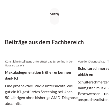
Beiträge aus dem Fachbereich
Künstliche Intelligenz unterstützt das Screening in der
Von der Diagnostik zur 
Hausarztpraxis
Schulterschmerze
Makuladegeneration früher erkennen
abklären
dank KI
Schulterschmerzen
Eine prospektive Studie untersuchte, wie
häufigsten muskul
gut ein KI-gestütztes Screening bei Über-
Beschwerden – und
50-Jährigen ohne bisherige AMD-Diagnose
anspruchsvollsten
abschnitt.
vermeintlich ähnl