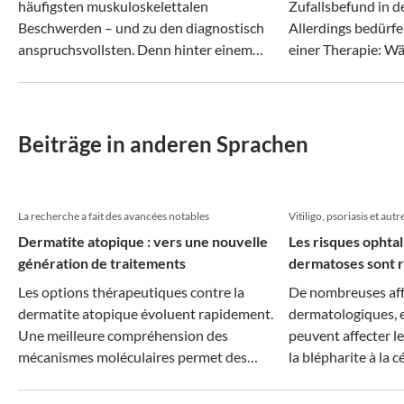
häufigsten muskuloskelettalen
Zufallsbefund in 
Beschwerden – und zu den diagnostisch
Allerdings bedürf
anspruchsvollsten. Denn hinter einem
einer Therapie: 
vermeintlich ähnlichen Beschwerdebild
Gallenblasensteine
können sich ganz unterschiedliche
können Steine im 
Erkrankungen verbergen.
Komplikationen fü
Beiträge in anderen Sprachen
La recherche a fait des avancées notables
Vitiligo, psoriasis et autr
Dermatite atopique : vers une nouvelle
Les risques ophta
génération de traitements
dermatoses sont r
Les options thérapeutiques contre la
De nombreuses aff
dermatite atopique évoluent rapidement.
dermatologiques, e
Une meilleure compréhension des
peuvent affecter le
mécanismes moléculaires permet des
la blépharite à la cé
traitements plus ciblés, tandis que la
dimension systémique de la maladie suscite