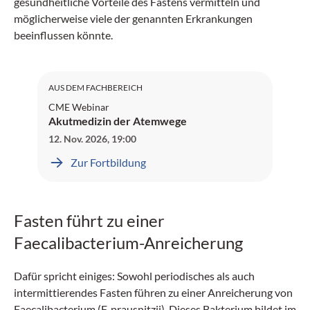
gesundheitliche Vorteile des Fas­tens vermitteln und
möglicherweise viele der genannten Erkrankungen
beeinflussen könnte.
SGAIM: 1 Credit
AUS DEM FACHBEREICH
CME Webinar
Akutmedizin der Atemwege
12. Nov. 2026
,
19:00
Zur Fortbildung
Fasten führt zu einer
Faecalibacterium-Anreicherung
Dafür spricht einiges: Sowohl periodisches als auch
intermittierendes Fasten führen zu einer Anreicherung von
Faecalibacterium (F. ­prausnitzii). Dieses Bakterium bildet im