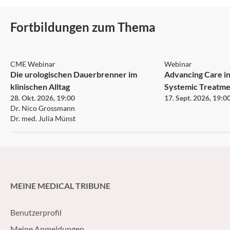
un intérêt croissant.
Fortbildungen zum Thema
CME Webinar
Webinar
Die urologischen Dauerbrenner im
Advancing Care in
klinischen Alltag
Systemic Treatme
28. Okt. 2026
,
19:00
17. Sept. 2026
,
19:0
Neurofibromatosi
Dr. Nico Grossmann
Neurofibroma an
Dr. med. Julia Münst
MEINE MEDICAL TRIBUNE
Benutzerprofil
Meine Anmeldungen