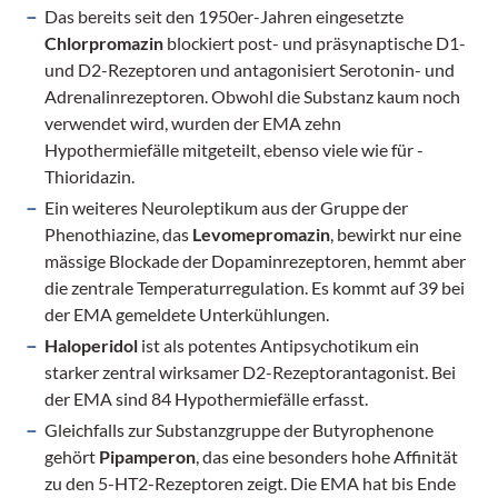
Das bereits seit den 1950er-­Jahren eingesetzte
Chlorpromazin
blockiert post- und präsynaptische D1-
und D2-Rezeptoren und antagonisiert Serotonin- und
Adrenalinrezeptoren. Obwohl die Substanz kaum noch
verwendet wird, wurden der EMA zehn
Hypothermiefälle mitgeteilt, ebenso viele wie für ­
Thioridazin.
Ein weiteres Neuroleptikum aus der Gruppe der
Phenothiazine, das
Levomepromazin
, bewirkt nur eine
mässige Blockade der Dop­aminrezeptoren, hemmt aber
die zentrale Temperaturregulation. Es kommt auf 39 bei
der EMA gemeldete Unterkühlungen.
Haloperidol
ist als potentes Anti­psychotikum ein
starker zentral wirksamer D2-Rezeptor­antagonist. Bei
der EMA sind 84 Hypothermiefälle erfasst.
Gleichfalls zur Sub­stanzgruppe der Butyrophenone
gehört
Pipamperon
, das eine besonders hohe Affinität
zu den 5-HT2-Rezeptoren zeigt. Die EMA hat bis Ende