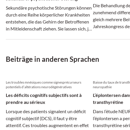
Die Behandlung des
Sekundäre psychotische Störungen können
zunehmend differen
durch eine Reihe körperlicher Krankheiten
gleich mehrere Bei
entstehen, die das Gehirn der Betroffenen
Jahreskongress de
in Mitleidenschaft ziehen. Sie lassen sich, je
nach Auslöser, in verschiedene Typen
unterteilen.
Beiträge in anderen Sprachen
Les troubles mnésiques comme signesprécurseurs
Baisse du taux de transth
potentiels d’altérations neurodégénératives
neuropathie
Les déficits cognitifs subjectifs sont à
L’éplontersen dans
prendre au sérieux
transthyrétine
Lorsque des patients signalent un déficit
Dans l’étude NEU
cognitif subjectif (DCS), il faut y être
l’éplontersen a per
attentif. Ces troubles augmentent en effet
transthyrétine séri