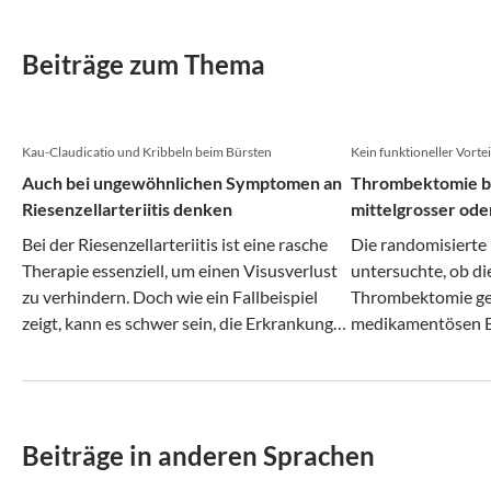
Beiträge zum Thema
Kau-Claudicatio und Kribbeln beim Bürsten
Kein funktioneller Vorte
Auch bei ungewöhnlichen Symptomen an
Thrombektomie be
Riesenzellarteriitis denken
mittelgrosser ode
Hirnarterien
Bei der Riesenzellarteriitis ist eine rasche
Die randomisiert
Therapie essenziell, um einen Visusverlust
untersuchte, ob d
zu verhindern. Doch wie ein Fallbeispiel
Thrombektomie geg
zeigt, kann es schwer sein, die Erkrankung
medikamentösen B
rechtzeitig zu erkennen.
klinischen Vorteil b
Beiträge in anderen Sprachen