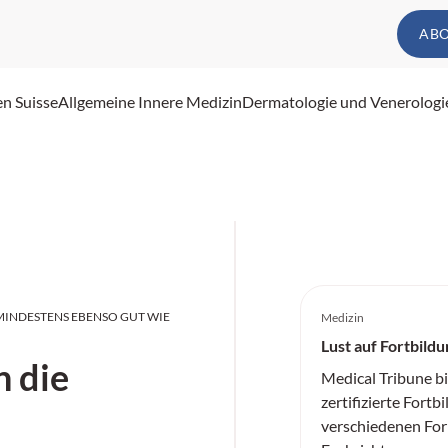
AB
en Suisse
Allgemeine Innere Medizin
Dermatologie und Venerologi
MINDESTENS EBENSO GUT WIE
Medizin
Lust auf Fortbildu
n die
Medical Tribune b
zertifizierte Fortb
verschiedenen For