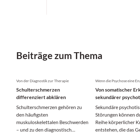
Beiträge zum Thema
Von der Diagnostik zur Therapie
Wenn die Psychose eine Enze
Schulterschmerzen
Von somatischer Er
differenziert abklären
sekundärer psychot
Störung
Schulterschmerzen gehören zu
Sekundäre psychoti
den häufigsten
Störungen können du
muskuloskelettalen Beschwerden
Reihe körperlicher 
– und zu den diagnostisch
entstehen, die das G
anspruchsvollsten. Denn hinter
Betroffenen in Mitle