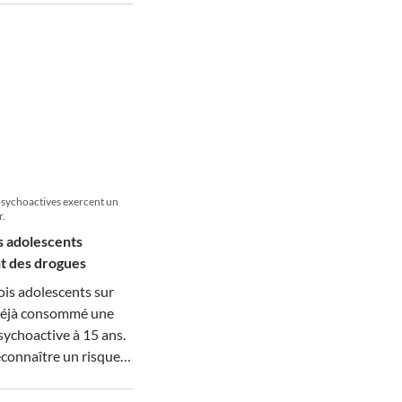
ische
steine oft bleiben
en Steine im
zu relevanten
nen führen.
psychoactives exercent un
r.
s adolescents
 des drogues
rois adolescents sur
déjà consommé une
ychoactive à 15 ans.
onnaître un risque