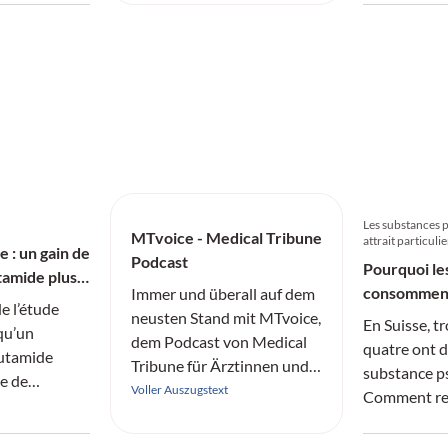
h, je nach
asymptomat
edene Typen
Gallenblasen
dürfen, könn
Gallengang 
Komplikatio
Les substances 
MTvoice - Medical Tribune
attrait particulie
 : un gain de
Podcast
Pourquoi le
tamide plus
consomment
Immer und überall auf dem
e l’étude
neusten Stand mit MTvoice,
En Suisse, t
qu’un
dem Podcast von Medical
quatre ont 
lutamide
Tribune für Ärztinnen und
substance ps
ie de
Ärzte.
Voller Auszugstext
Comment rec
ue réduit de
d’addiction ?
écès chez les