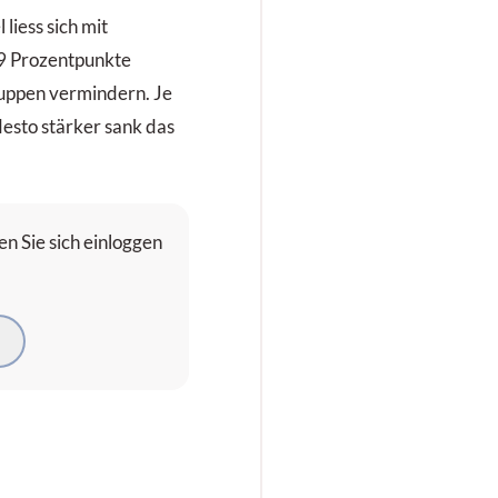
 liess sich mit
9 Prozentpunkte
uppen vermindern. Je
esto stärker sank das
n Sie sich einloggen
N