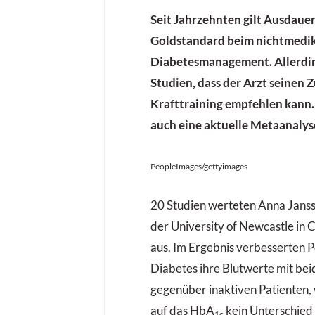
Seit Jahrzehnten gilt Ausdauer
Goldstandard beim nichtmed
Diabetesmanagement. Allerdi
Studien, dass der Arzt seinen
Krafttraining empfehlen kann.
auch eine aktuelle Metaanalys
PeopleImages/gettyimages
20 Studien werteten Anna Janss
der University of Newcastle in C
aus. Im Ergebnis verbesserten 
Diabetes ihre Blutwerte mit bei
gegenüber inaktiven Patienten, 
auf das HbA
kein Unterschied
1c