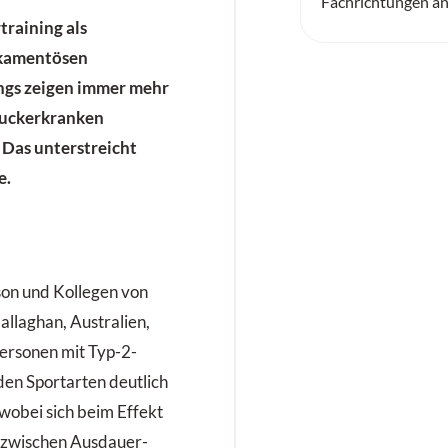
Fachrichtungen an
training als
ikamentösen
ngs zeigen immer mehr
 Zuckerkranken
 Das unterstreicht
e.
on und Kollegen von
allaghan, Australien,
Personen mit Typ-2-
den Sportarten deutlich
wobei sich beim Effekt
 zwischen Ausdauer-