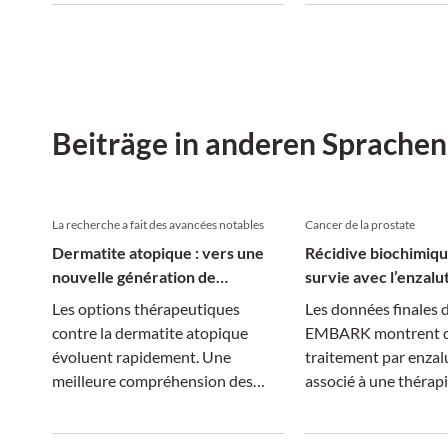
einem vermeintlich ähnlichen
ziehen. Sie lassen sic
Beschwerdebild können sich ganz
Auslöser, in verschi
unterschiedliche Erkrankungen
unterteilen.
verbergen.
Beiträge in anderen Sprachen
La recherche a fait des avancées notables
Cancer de la prostate
Dermatite atopique : vers une
Récidive biochimique
nouvelle génération de
survie avec l’enzalu
traitements
TPA
Les options thérapeutiques
Les données finales d
contre la dermatite atopique
EMBARK montrent 
évoluent rapidement. Une
traitement par enza
meilleure compréhension des
associé à une thérap
mécanismes moléculaires permet
privation androgéniq
des traitements plus ciblés, tandis
40,3 % le risque de d