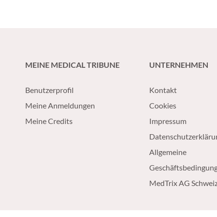
que la dimension systémique de la
patients atteints d’u
maladie suscite un intérêt
prostate nmHSPC pr
croissant.
risque élevé de récid
biochimique.
MEINE MEDICAL TRIBUNE
UNTERNEHMEN
Benutzerprofil
Kontakt
Meine Anmeldungen
Cookies
Meine Credits
Impressum
Datenschutzerkläru
Allgemeine
Geschäftsbedingun
MedTrix AG Schwei