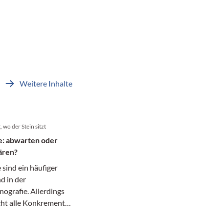
Weitere Inhalte
 wo der Stein sitzt
e: abwarten oder
ären?
 sind ein häufiger
d in der
grafie. Allerdings
cht alle Konkremente
pie: Während