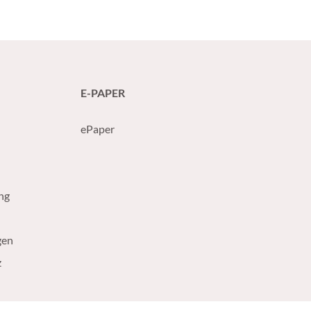
n cancer de la
ésentant un
ive
E-PAPER
ePaper
ng
gen
z