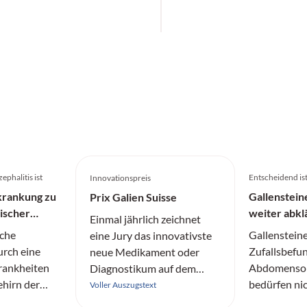
phalitis ist
Entscheidend ist,
Innovationspreis
krankung zu
Gallenstein
Prix Galien Suisse
ischer
weiter abkl
Einmal jährlich zeichnet
sche
Gallensteine
eine Jury das innovativste
rch eine
Zufallsbefun
neue Medikament oder
Krankheiten
Abdomensono
Diagnostikum auf dem
ehirn der
bedürfen ni
Schweizer Markt aus.
Voller Auszugstext
idenschaft
einer Thera