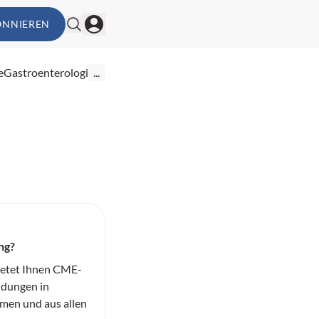
ONNIEREN
e
Gastroenterologie
...
ng?
ietet Ihnen CME-
ildungen in
men und aus allen