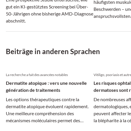
häufigsten muskul
gut ein KI-gestütztes Screening bei Über-
Beschwerden – und
50-Jährigen ohne bisherige AMD-Diagnose
anspruchsvollsten
abschnitt.
vermeintlich ähnl
können sich ganz u
Erkrankungen verb
Beiträge in anderen Sprachen
La recherche a fait des avancées notables
Vitiligo, psoriasis et autr
Dermatite atopique : vers une nouvelle
Les risques ophta
génération de traitements
dermatoses sont r
Les options thérapeutiques contre la
De nombreuses aff
dermatite atopique évoluent rapidement.
dermatologiques, e
Une meilleure compréhension des
peuvent affecter le
mécanismes moléculaires permet des
la blépharite à la cé
traitements plus ciblés, tandis que la