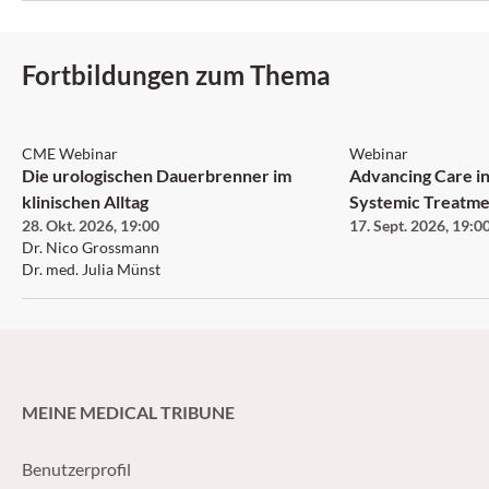
dimension systémique de la maladie suscite
un intérêt croissant.
Fortbildungen zum Thema
CME Webinar
Webinar
Die urologischen Dauerbrenner im
Advancing Care in
klinischen Alltag
Systemic Treatme
28. Okt. 2026
,
19:00
17. Sept. 2026
,
19:0
Neurofibromatosi
Dr. Nico Grossmann
Neurofibroma an
Dr. med. Julia Münst
MEINE MEDICAL TRIBUNE
Benutzerprofil