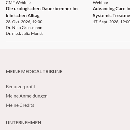
CME Webinar
Webinar
Die urologischen Dauerbrenner im
Advancing Care in
klinischen Alltag
Systemic Treatme
28. Okt. 2026
,
19:00
17. Sept. 2026
,
19:0
Neurofibromatosi
Dr. Nico Grossmann
Neurofibroma an
Dr. med. Julia Münst
MEINE MEDICAL TRIBUNE
Benutzerprofil
Meine Anmeldungen
Meine Credits
UNTERNEHMEN