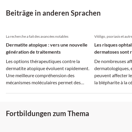
Beiträge in anderen Sprachen
La recherche a fait des avancées notables
Vitiligo, psoriasis et autr
Dermatite atopique : vers une nouvelle
Les risques ophta
génération de traitements
dermatoses sont r
Les options thérapeutiques contre la
De nombreuses aff
dermatite atopique évoluent rapidement.
dermatologiques, e
Une meilleure compréhension des
peuvent affecter le
mécanismes moléculaires permet des
la blépharite à la cé
traitements plus ciblés, tandis que la
dimension systémique de la maladie suscite
un intérêt croissant.
Fortbildungen zum Thema