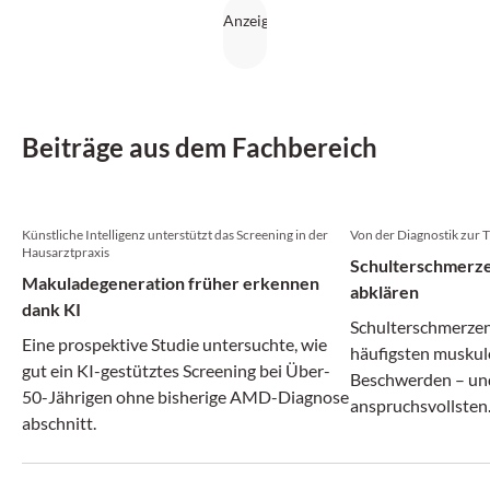
Beiträge aus dem Fachbereich
Künstliche Intelligenz unterstützt das Screening in der
Von der Diagnostik zur 
Hausarztpraxis
Schulterschmerze
Makuladegeneration früher erkennen
abklären
dank KI
Schulterschmerzen
Eine prospektive Studie untersuchte, wie
häufigsten muskul
gut ein KI-gestütztes Screening bei Über-
Beschwerden – und
50-Jährigen ohne bisherige AMD-Diagnose
anspruchsvollsten
abschnitt.
vermeintlich ähnl
können sich ganz u
Erkrankungen verb