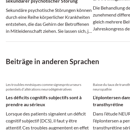
sekundärer psychotischer Störung
Die Behandlung des
Sekundäre psychotische Störungen können
zunehmend differen
durch eine Reihe körperlicher Krankheiten
gleich mehrere Bei
entstehen, die das Gehirn der Betroffenen
Jahreskongress de
in Mitleidenschaft ziehen. Sie lassen sich, je
nach Auslöser, in verschiedene Typen
unterteilen.
Beiträge in anderen Sprachen
Les troubles mnésiques comme signesprécurseurs
Baisse du taux de transth
potentiels d’altérations neurodégénératives
neuropathie
Les déficits cognitifs subjectifs sont à
L’éplontersen dans
prendre au sérieux
transthyrétine
Lorsque des patients signalent un déficit
Dans l’étude NEU
cognitif subjectif (DCS), il faut y être
l’éplontersen a per
attentif. Ces troubles augmentent en effet
transthyrétine séri