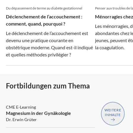
Du dépassement de terme au diabète gestationnel
Penser aux troubles de l
Déclenchement de l’accouchement :
Ménorragies chez
comment, quand, pourquoi ?
Les ménorragies, d
Le déclenchement de l’accouchement est
abondantes chez les
devenu une pratique courante en
jeunes, peuvent êtr
obstétrique moderne. Quand est-il indiqué
la coagulation.
et quelles méthodes privilégier ?
Fortbildungen zum Thema
SGAIM
CME E-Learning
WEITERE
Magnesium in der Gynäkologie
INHALTE
Dr. Erwin Grüter