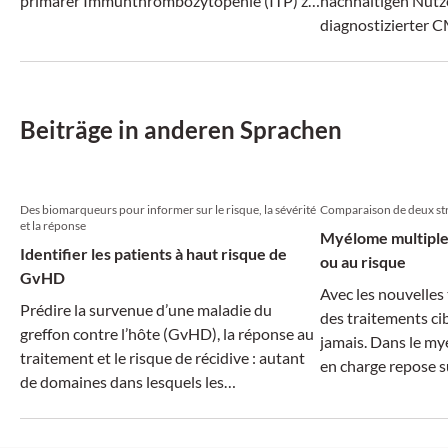
primärer Immunthrombozytopenie (ITP) zu
nachhaltigen Nutz
einer kompletten Remission.
diagnostizierter C
Beiträge in anderen Sprachen
Des biomarqueurs pour informer sur le risque, la sévérité
Comparaison de deux str
et la réponse
Myélome multiple 
Identifier les patients à haut risque de
ou au risque
GvHD
Avec les nouvelles 
Prédire la survenue d’une maladie du
des traitements ci
greffon contre l’hôte (GvHD), la réponse au
jamais. Dans le myé
traitement et le risque de récidive : autant
en charge repose su
de domaines dans lesquels les
ont rappelé deux e
biomarqueurs pourraient avoir une valeur
printemps 2025 de 
prédictive. Des approches prometteuses
d’hémato-oncologi