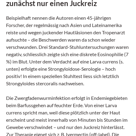
zunächst nur einen Juckreiz
Beispielhaft nennen die Autoren einen 45-jährigen
Forscher, der regelmässig nach Asien und Latein­amerika
reiste und wegen juckender Hautläsionen den Tropenarzt
aufsuchte – die Beschwerden waren da schon wieder
verschwunden. Drei Standard-Stuhluntersuchungen waren
negativ, schliesslich zeigte sich eine diskrete Eosinophilie (7
%) im Blut. Unter dem Verdacht auf eine Larva currens (s.
unten) erfolgte eine Strongyloidose-Serologie – hoch
positiv! In einem speziellen Stuhltest liess sich letztlich
Strongyloides stercoralis nachweisen.
Die Zwergfadenwurminfektion erfolgt in Endemiegebieten
beim Barfussgehen auf feuchter Erde. Von einer Larva
currens spricht man, weil diese plötzlich unter der Haut
erscheint und meist innerhalb von Minuten bis Stunden im
Gewebe verschwindet – und nur den Juckreiz hinterlässt.
Zur Therapie eignet sich z. B. Ivermectin (off-label). Die