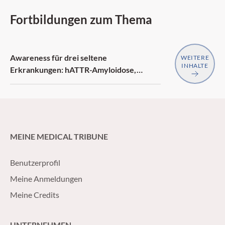
existent pour la GvHD aiguë comme
chronique, mais leur implémentation
Fortbildungen zum Thema
clinique reste difficile. Le sujet a été discuté
lors du Congrès 2025 de l’EBMT.
Awareness für drei seltene
WEITERE
INHALTE
Erkrankungen: hATTR-Amyloidose,
generalisierte Myasthenia gravis,
Neurofibromatose Typ 1
MEINE MEDICAL TRIBUNE
Benutzerprofil
Meine Anmeldungen
Meine Credits
UNTERNEHMEN