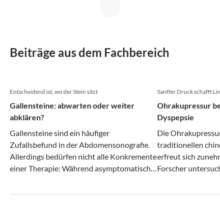
Beiträge aus dem Fachbereich
Entscheidend ist, wo der Stein sitzt
Sanfter Druck schafft L
Gallensteine: abwarten oder weiter
Ohrakupressur bei
abklären?
Dyspepsie
Gallensteine sind ein häufiger
Die Ohrakupressur
Zufallsbefund in der Abdomensonografie.
traditionellen chi
Allerdings bedürfen nicht alle Konkremente
erfreut sich zuneh
einer Therapie: Während asymptomatische
Forscher untersuch
Gallenblasensteine oft bleiben dürfen,
Patienten mit funk
können Steine im Gallengang zu relevanten
Insomnie.
Komplikationen führen.