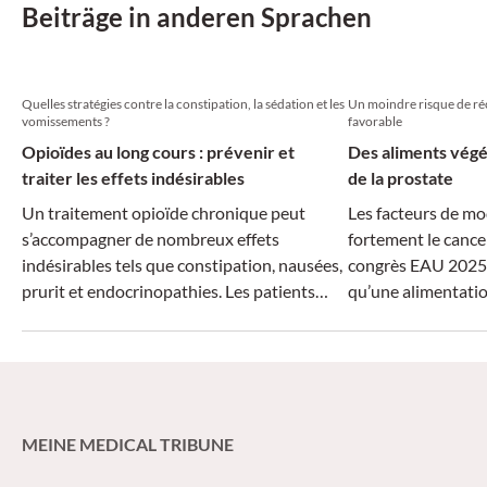
Beiträge in anderen Sprachen
Quelles stratégies contre la constipation, la sédation et les
Un moindre risque de réc
vomissements ?
favorable
Opioïdes au long cours : prévenir et
Des aliments végé
traiter les effets indésirables
de la prostate
Un traitement opioïde chronique peut
Les facteurs de mo
s’accompagner de nombreux effets
fortement le cancer
indésirables tels que constipation, nausées,
congrès EAU 2025,
prurit et endocrinopathies. Les patients
qu’une alimentati
atteints de douleurs chroniques doivent en
végétale peut rédui
être informés d’emblée, notamment pour
et améliorer nettem
faciliter la mise en place de mesures
compris la fonction
correctives ciblées.
MEINE MEDICAL TRIBUNE